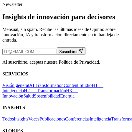
Newsletter
Insights de innovación para decisores
Mensual, sin spam. Recibe las últimas ideas de Opinno sobre
innovación, IA y transformación directamente en tu bandeja de
entrada.
Suscribirse
Al suscribirte, aceptas nuestra Política de Privacidad.
SERVICIOS
Visión general
AI Transformation
Content Studio
H1 —
Inteligencia
H2 — Transformación
H3 —
Innovación
Salud
Sostenibilidad
Energía
INSIGHTS
Todos
Insights
Voces
Publicaciones
Conferencias
Inteligencia
Transforma
STORIES