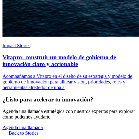
Impact Stories
Vitapro: construir un modelo de gobierno de
innovación claro y accionable
Acompañamos a Vitapro en el diseño de su estrategia y modelo de
gobierno de innovación para alinear visión, prioridades, roles y
herramientas alrededor de una a
¿Listo para acelerar tu innovación?
Agenda una llamada estratégica con nuestros expertos para explorar
cómo podemos ayudarte.
Agenda una llamada
← Back to
Stories