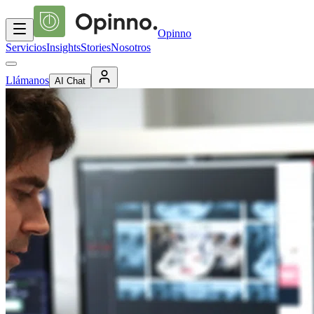
Opinno
Servicios
Insights
Stories
Nosotros
Llámanos
AI Chat