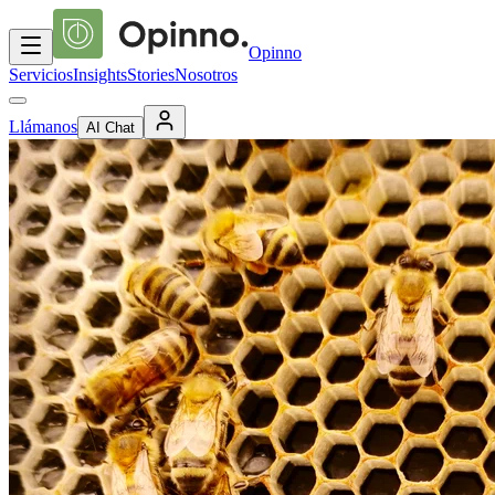
Opinno
Servicios
Insights
Stories
Nosotros
Llámanos
AI Chat