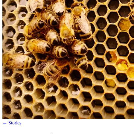
←
Stories