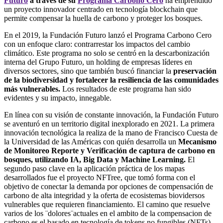
Futuro
a través de su
Programa Carbono Cero
ha emprendido
un proyecto innovador centrado en tecnología blockchain que
permite compensar la huella de carbono y proteger los bosques.
En el 2019, la Fundación Futuro lanzó el Programa Carbono Cero
con un enfoque claro: contrarrestar los impactos del cambio
climático. Este programa no solo se centró en la descarbonización
interna del Grupo Futuro, un holding de empresas líderes en
diversos sectores, sino que también buscó financiar la
preservación
de la biodiversidad y fortalecer la resiliencia de las comunidades
más vulnerables.
Los resultados de este programa han sido
evidentes y su impacto, innegable.
En línea con su visión de constante innovación, la Fundación Futuro
se aventuró en un territorio digital inexplorado en 2021. La primera
innovación tecnológica la realiza de la mano de Francisco Cuesta de
la Universidad de las Américas con quién desarrolla un
Mecanismo
de Monitoreo Reporte y Verificación de captura de carbono en
bosques, utilizando IA, Big Data y Machine Learning.
El
segundo paso clave en la aplicación práctica de los mapas
desarrollados fue el proyecto NFTree, que tomó forma con el
objetivo de conectar la demanda por opciones de compensación de
carbono de alta integridad y la oferta de ecosistemas biovidersos
vulnerables que requieren financiamiento. El camino que resuelve
varios de los ¨dolores¨actuales en el ambito de la compensacion de
carbono es el basado en tecnología de tokens no fungibles (NFTs)