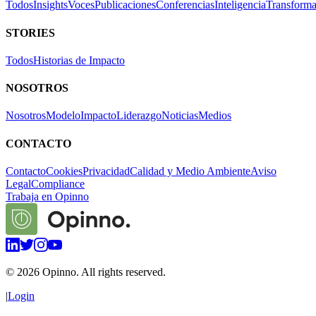
Todos
Insights
Voces
Publicaciones
Conferencias
Inteligencia
Transforma
STORIES
Todos
Historias de Impacto
NOSOTROS
Nosotros
Modelo
Impacto
Liderazgo
Noticias
Medios
CONTACTO
Contacto
Cookies
Privacidad
Calidad y Medio Ambiente
Aviso
Legal
Compliance
Trabaja en Opinno
©
2026
Opinno. All rights reserved.
|
Login