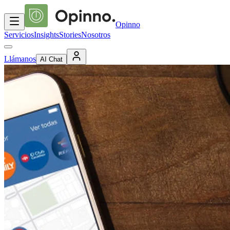
Opinno
Servicios
Insights
Stories
Nosotros
Llámanos
AI Chat