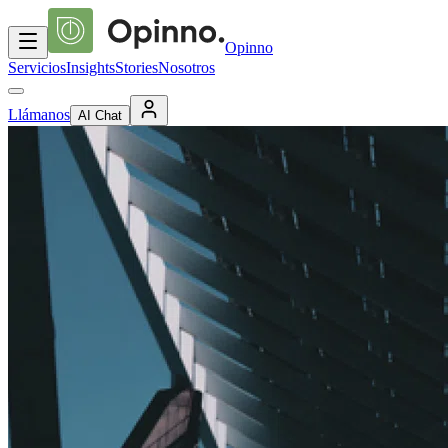
Opinno
Servicios
Insights
Stories
Nosotros
Llámanos
AI Chat