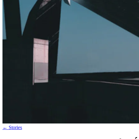
←
Stories