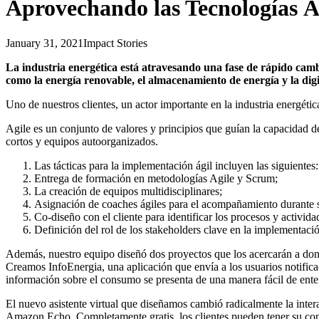
Aprovechando las Tecnologías Ág
January 31, 2021
Impact Stories
La industria energética está atravesando una fase de rápido cambi
como la energía renovable, el almacenamiento de energía y la digi
Uno de nuestros clientes, un actor importante en la industria energétic
Agile es un conjunto de valores y principios que guían la capacidad d
cortos y equipos autoorganizados.
Las tácticas para la implementación ágil incluyen las siguientes:
Entrega de formación en metodologías Agile y Scrum;
La creación de equipos multidisciplinares;
Asignación de coaches ágiles para el acompañamiento durante sei
Co-diseño con el cliente para identificar los procesos y activid
Definición del rol de los stakeholders clave en la implementaci
Además, nuestro equipo diseñó dos proyectos que los acercarán a dond
Creamos InfoEnergia, una aplicación que envía a los usuarios notificac
información sobre el consumo se presenta de una manera fácil de ente
El nuevo asistente virtual que diseñamos cambió radicalmente la interac
Amazon Echo. Completamente gratis, los clientes pueden tener su con