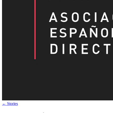
←
Stories