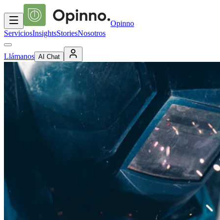
Opinno
Servicios
Insights
Stories
Nosotros
Llámanos
AI Chat