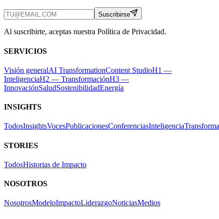
Suscribirse
Al suscribirte, aceptas nuestra Política de Privacidad.
SERVICIOS
Visión general
AI Transformation
Content Studio
H1 —
Inteligencia
H2 — Transformación
H3 —
Innovación
Salud
Sostenibilidad
Energía
INSIGHTS
Todos
Insights
Voces
Publicaciones
Conferencias
Inteligencia
Transforma
STORIES
Todos
Historias de Impacto
NOSOTROS
Nosotros
Modelo
Impacto
Liderazgo
Noticias
Medios