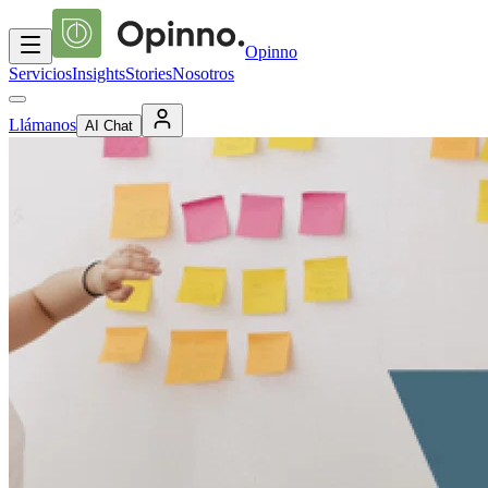
Opinno
Servicios
Insights
Stories
Nosotros
Llámanos
AI Chat