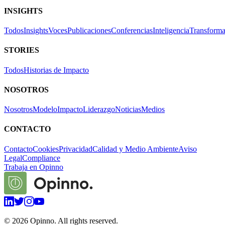
INSIGHTS
Todos
Insights
Voces
Publicaciones
Conferencias
Inteligencia
Transforma
STORIES
Todos
Historias de Impacto
NOSOTROS
Nosotros
Modelo
Impacto
Liderazgo
Noticias
Medios
CONTACTO
Contacto
Cookies
Privacidad
Calidad y Medio Ambiente
Aviso
Legal
Compliance
Trabaja en Opinno
©
2026
Opinno. All rights reserved.