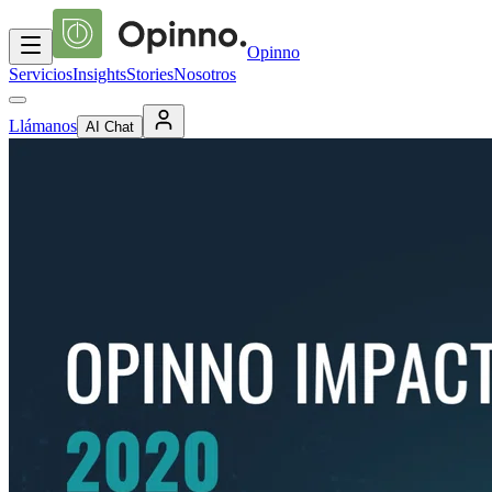
Opinno
Servicios
Insights
Stories
Nosotros
Llámanos
AI Chat