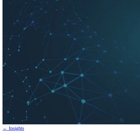
←
Insights