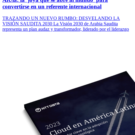
convertirse en un referente internacional
TRAZANDO UN NUEVO RUMBO: DESVELANDO LA
VISIÓN SAUDITA 2030 La Visión 2030 de Arabia Saudita
representa un plan audaz y transformador, liderado por el liderazgo