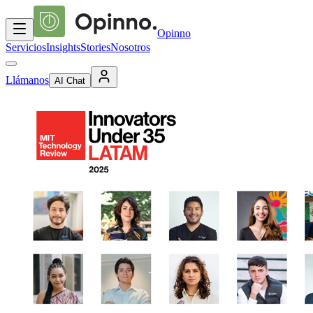
Opinno
Servicios
Insights
Stories
Nosotros
Llámanos
AI Chat