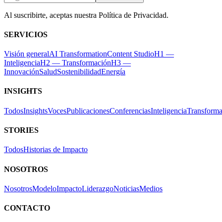
Al suscribirte, aceptas nuestra Política de Privacidad.
SERVICIOS
Visión general
AI Transformation
Content Studio
H1 —
Inteligencia
H2 — Transformación
H3 —
Innovación
Salud
Sostenibilidad
Energía
INSIGHTS
Todos
Insights
Voces
Publicaciones
Conferencias
Inteligencia
Transforma
STORIES
Todos
Historias de Impacto
NOSOTROS
Nosotros
Modelo
Impacto
Liderazgo
Noticias
Medios
CONTACTO