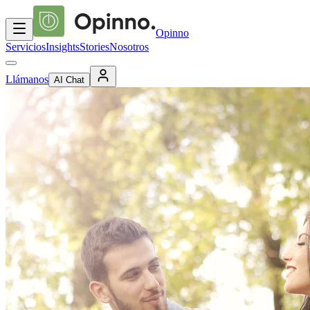
Opinno
Servicios
Insights
Stories
Nosotros
Llámanos
AI Chat