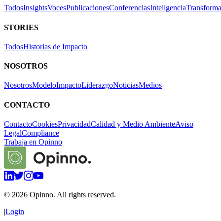
Todos
Insights
Voces
Publicaciones
Conferencias
Inteligencia
Transforma
STORIES
Todos
Historias de Impacto
NOSOTROS
Nosotros
Modelo
Impacto
Liderazgo
Noticias
Medios
CONTACTO
Contacto
Cookies
Privacidad
Calidad y Medio Ambiente
Aviso
Legal
Compliance
Trabaja en Opinno
©
2026
Opinno. All rights reserved.
|
Login