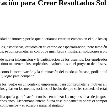
ación para Crear Resultados Sob
pacidad de innovar, por lo que queríamos crear un entorno en el que los
s, estadísticas, estudios en su campo de especialización, pero también
os, se comprometieran con otros miembros y mostraran soluciones a pr
e nueva información y la participación de los usuarios. Los empleados p
a cómo mantener a los empleados involucrados en el proyecto del observat
r, como la incentivación y la eliminación del miedo al fracaso, podían ut
 y logro para competir.
e los juegos en un contexto empresarial para comprometer y motivar a l
 insignias en los medios sociales, el hecho de que se les conceda el esta
ica que la gamificación consiste en utilizar las mejores ideas de juego
uchos años, Zichermann entendió una cosa fundamental sobre el compo
 compañeros y el acceso a material gratuito.