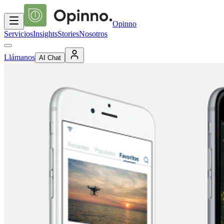
Opinno
Servicios
Insights
Stories
Nosotros
Llámanos
AI Chat