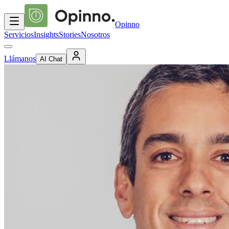
Opinno
Servicios
Insights
Stories
Nosotros
Llámanos
AI Chat