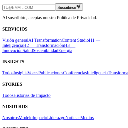
Suscribirse
Al suscribirte, aceptas nuestra Política de Privacidad.
SERVICIOS
Visión general
AI Transformation
Content Studio
H1 —
Inteligencia
H2 — Transformación
H3 —
Innovación
Salud
Sostenibilidad
Energía
INSIGHTS
Todos
Insights
Voces
Publicaciones
Conferencias
Inteligencia
Transforma
STORIES
Todos
Historias de Impacto
NOSOTROS
Nosotros
Modelo
Impacto
Liderazgo
Noticias
Medios