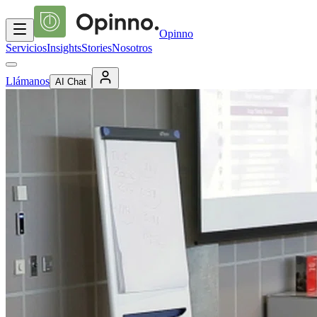
Opinno
Servicios
Insights
Stories
Nosotros
Llámanos
AI Chat