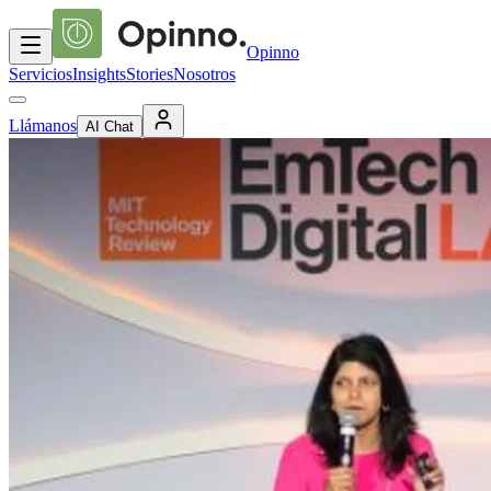
Opinno
Servicios
Insights
Stories
Nosotros
Llámanos
AI Chat