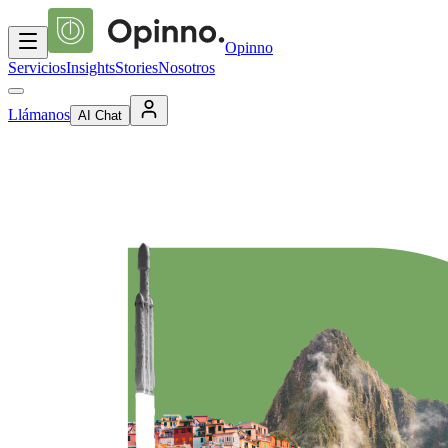
Opinno
Servicios
Insights
Stories
Nosotros
Llámanos
AI Chat