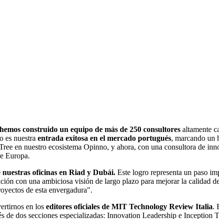
y hemos construido un equipo de más de 250 consultores
altamente ca
ño es nuestra
entrada exitosa en el mercado portugués
, marcando un h
 Tree en nuestro ecosistema Opinno, y ahora, con una consultora de in
de Europa.
 nuestras oficinas en Riad y Dubái.
Este logro representa un paso im
ación con una ambiciosa visión de largo plazo para mejorar la calidad d
proyectos de esta envergadura".
ertirnos en los
editores oficiales de MIT Technology Review Italia
. 
és de dos secciones especializadas: Innovation Leadership e Inception 