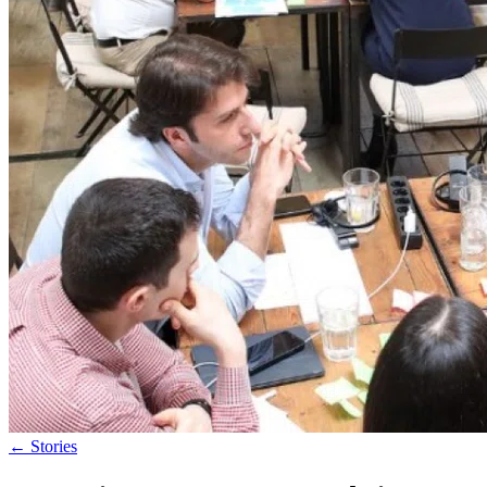
←
Stories