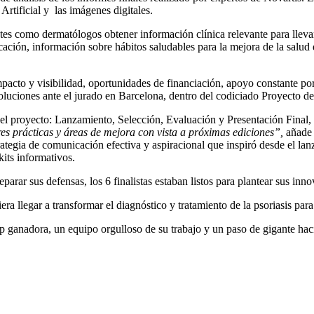
Artificial y las imágenes digitales.
entes como dermatólogos obtener información clínica relevante para lle
icación, información sobre hábitos saludables para la mejora de la salu
mpacto y visibilidad, oportunidades de financiación, apoyo constante p
oluciones ante el jurado en Barcelona, dentro del codiciado Proyecto d
el proyecto: Lanzamiento, Selección, Evaluación y Presentación Final,
s prácticas y áreas de mejora con vista a próximas ediciones”,
añade 
rategia de comunicación efectiva y aspiracional que inspiró desde el lanz
kits informativos.
parar sus defensas, los 6 finalistas estaban listos para plantear sus inn
ra llegar a transformar el diagnóstico y tratamiento de la psoriasis par
rtup ganadora, un equipo orgulloso de su trabajo y un paso de gigante h