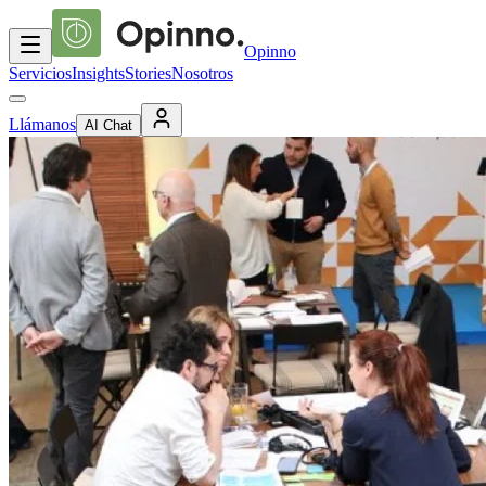
Opinno
Servicios
Insights
Stories
Nosotros
Llámanos
AI Chat