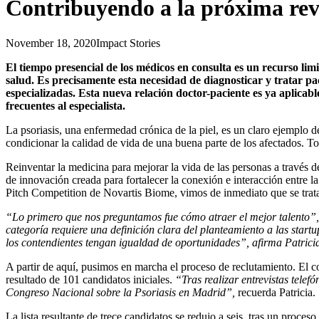
Contribuyendo a la próxima rev
November 18, 2020
Impact Stories
El tiempo presencial de los médicos en consulta es un recurso l
salud. Es precisamente esta necesidad de diagnosticar y tratar paci
especializadas. Esta nueva relación doctor-paciente es ya aplicab
frecuentes al especialista.
La psoriasis, una enfermedad crónica de la piel, es un claro ejemplo d
condicionar la calidad de vida de una buena parte de los afectados. T
Reinventar la medicina para mejorar la vida de las personas a través d
de innovación creada para fortalecer la conexión e interacción entre
Pitch Competition de Novartis Biome, vimos de inmediato que se tratab
“Lo primero que nos preguntamos fue cómo atraer el mejor talento”,
categoría requiere una definición clara del planteamiento a las star
los contendientes tengan igualdad de oportunidades”, afirma Patrici
A partir de aquí, pusimos en marcha el proceso de reclutamiento. El con
resultado de 101 candidatos iniciales.
“Tras realizar entrevistas tele
Congreso Nacional sobre la Psoriasis en Madrid”,
recuerda Patricia.
La lista resultante de trece candidatos se redujo a seis, tras un proces