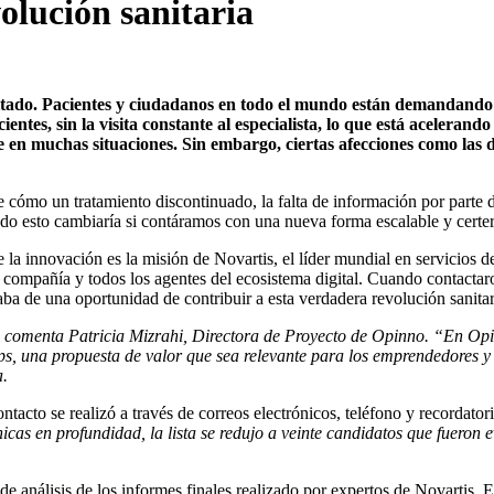
olución sanitaria
imitado. Pacientes y ciudadanos en todo el mundo están demandand
entes, sin la visita constante al especialista, lo que está acelerando
le en muchas situaciones. Sin embargo, ciertas afecciones como las 
e cómo un tratamiento discontinuado, la falta de información por parte d
odo esto cambiaría si contáramos con una nueva forma escalable y certer
e la innovación es la misión de Novartis, el líder mundial en servicios 
 la compañía y todos los agentes del ecosistema digital. Cuando contac
a de una oportunidad de contribuir a esta verdadera revolución sanitar
 comenta Patricia Mizrahi, Directora de Proyecto de Opinno. “En Opi
tups, una propuesta de valor que sea relevante para los emprendedores y
a.
tacto se realizó a través de correos electrónicos, teléfono y recordator
fónicas en profundidad, la lista se redujo a veinte candidatos que fuer
o de análisis de los informes finales realizado por expertos de Novartis. 