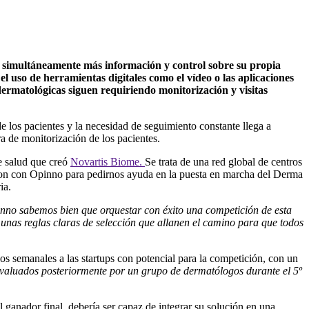
o simultáneamente más información y control sobre su propia
 el uso de herramientas digitales como el vídeo o las aplicaciones
dermatológicas siguen requiriendo monitorización y visitas
e los pacientes y la necesidad de seguimiento constante llega a
a de monitorización de los pacientes.
de salud que creó
Novartis Biome.
Se trata de una red global de centros
taron con Opinno para pedirnos ayuda en la puesta en marcha del Derma
ia.
nno sabemos bien que orquestar con éxito una competición de esta
 unas reglas claras de selección que allanen el camino para que todos
ios semanales a las startups con potencial para la competición, con un
on evaluados posteriormente por un grupo de dermatólogos durante el 5º
El ganador final, debería ser capaz de integrar su solución en una