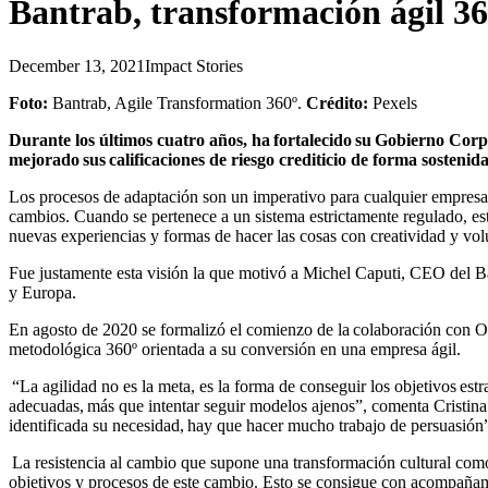
Bantrab, transformación ágil 36
December 13, 2021
Impact Stories
Foto:
Bantrab, Agile Transformation 360º.
Crédito:
Pexels
Durante los últimos cuatro años, ha fortalecido su Gobierno Corp
mejorado sus calificaciones de riesgo crediticio de forma sosten
Los procesos de adaptación son un imperativo para cualquier empresa 
cambios. Cuando se pertenece a un sistema estrictamente regulado, esto
nuevas experiencias y formas de hacer las cosas con creatividad y vo
Fue justamente esta visión la que motivó a Michel Caputi, CEO del Ba
y Europa.
En agosto de 2020 se formalizó el comienzo de la colaboración con O
metodológica 360º orientada a su conversión en una empresa ágil.
“La agilidad no es la meta, es la forma de conseguir los objetivos estr
adecuadas, más que intentar seguir modelos ajenos”, comenta Cristin
identificada su necesidad, hay que hacer mucho trabajo de persuasió
La resistencia al cambio que supone una transformación cultural como 
objetivos y procesos de este cambio. Esto se consigue con acompañamie