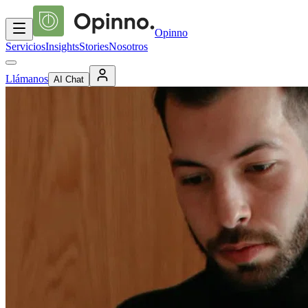
Opinno
Servicios
Insights
Stories
Nosotros
Llámanos
AI Chat