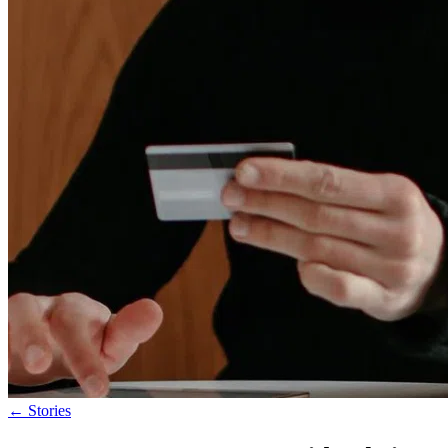
←
Stories