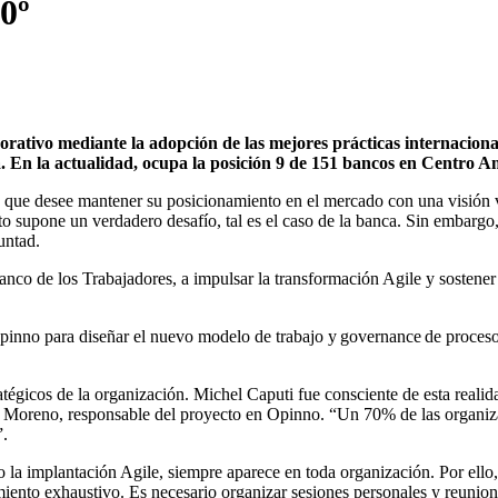
0º
orativo mediante la adopción de las mejores prácticas internaciona
ida. En la actualidad, ocupa la posición 9 de 151 bancos en Centr
que desee mantener su posicionamiento en el mercado con una visión va
 supone un verdadero desafío, tal es el caso de la banca. Sin embargo, s
luntad.
nco de los Trabajadores, a impulsar la transformación Agile y sostene
pinno para diseñar el nuevo modelo de trabajo y governance de proceso
atégicos de la organización. Michel Caputi fue consciente de esta realid
a Moreno, responsable del proyecto en Opinno. “Un 70% de las organiza
n”.
la implantación Agile, siempre aparece en toda organización. Por ello,
nto exhaustivo. Es necesario organizar sesiones personales y reuniones