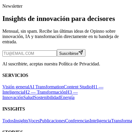
Newsletter
Insights de innovación para decisores
Mensual, sin spam. Recibe las últimas ideas de Opinno sobre
innovación, IA y transformación directamente en tu bandeja de
entrada.
Suscribirse
Al suscribirte, aceptas nuestra Política de Privacidad.
SERVICIOS
Visión general
AI Transformation
Content Studio
H1 —
Inteligencia
H2 — Transformación
H3 —
Innovación
Salud
Sostenibilidad
Energía
INSIGHTS
Todos
Insights
Voces
Publicaciones
Conferencias
Inteligencia
Transforma