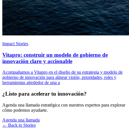
Impact Stories
Vitapro: construir un modelo de gobierno de
innovación claro y accionable
Acompañamos a Vitapro en el diseño de su estrategia y modelo de
gobierno de innovación para alinear visión, prioridades, roles y
herramientas alrededor de una a
¿Listo para acelerar tu innovación?
Agenda una llamada estratégica con nuestros expertos para explorar
cómo podemos ayudarte.
Agenda una llamada
← Back to
Stories