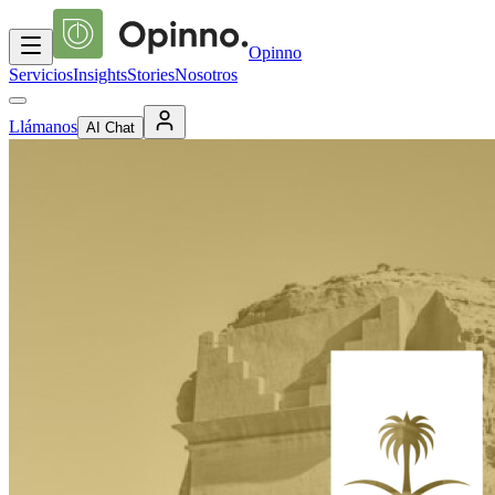
Opinno
Servicios
Insights
Stories
Nosotros
Llámanos
AI Chat