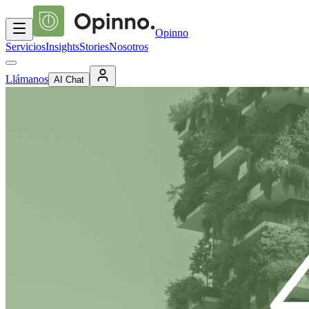
Opinno
Servicios
Insights
Stories
Nosotros
Llámanos
AI Chat