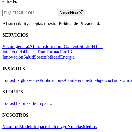
entrada.
Suscribirse
Al suscribirte, aceptas nuestra Política de Privacidad.
SERVICIOS
Visión general
AI Transformation
Content Studio
H1 —
Inteligencia
H2 — Transformación
H3 —
Innovación
Salud
Sostenibilidad
Energía
INSIGHTS
Todos
Insights
Voces
Publicaciones
Conferencias
Inteligencia
Transforma
STORIES
Todos
Historias de Impacto
NOSOTROS
Nosotros
Modelo
Impacto
Liderazgo
Noticias
Medios