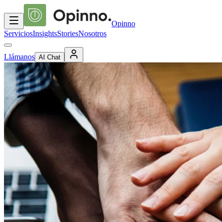
Opinno
Servicios
Insights
Stories
Nosotros
Llámanos
AI Chat