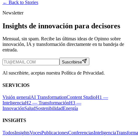
← Back to
Stories
Newsletter
Insights de innovación para decisores
Mensual, sin spam. Recibe las últimas ideas de Opinno sobre
innovación, IA y transformación directamente en tu bandeja de
entrada.
Suscribirse
Al suscribirte, aceptas nuestra Política de Privacidad.
SERVICIOS
Visión general
AI Transformation
Content Studio
H1 —
Inteligencia
H2 — Transformación
H3 —
Innovación
Salud
Sostenibilidad
Energía
INSIGHTS
Todos
Insights
Voces
Publicaciones
Conferencias
Inteligencia
Transforma