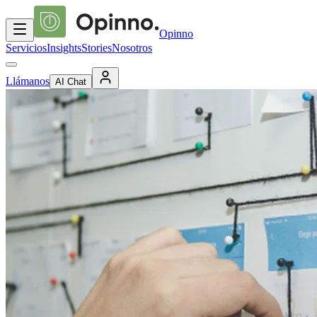
Opinno
Servicios
Insights
Stories
Nosotros
Llámanos
AI Chat