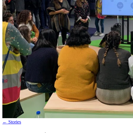
←
Stories