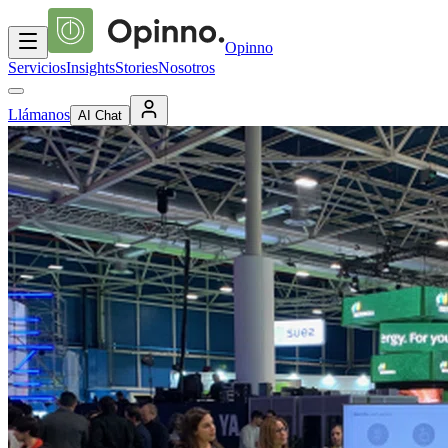
Opinno
Servicios
Insights
Stories
Nosotros
Llámanos
AI Chat