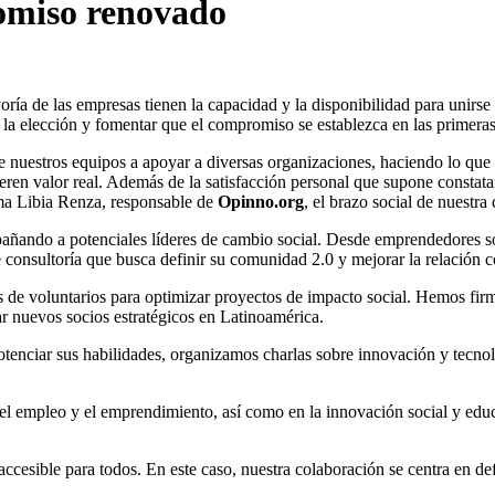
omiso renovado
ía de las empresas tienen la capacidad y la disponibilidad para unirse
 a la elección y fomentar que el compromiso se establezca en las primera
 nuestros equipos a apoyar a diversas organizaciones, haciendo lo que
en valor real. Además de la satisfacción personal que supone constatar 
ma Libia Renza, responsable de
Opinno.org
, el brazo social de nuestr
ando a potenciales líderes de cambio social. Desde emprendedores soci
onsultoría que busca definir su comunidad 2.0 y mejorar la relación c
s de voluntarios para optimizar proyectos de impacto social. Hemos fir
rar nuevos socios estratégicos en Latinoamérica.
 potenciar sus habilidades, organizamos charlas sobre innovación y tecn
n, el empleo y el emprendimiento, así como en la innovación social y ed
esible para todos. En este caso, nuestra colaboración se centra en defi