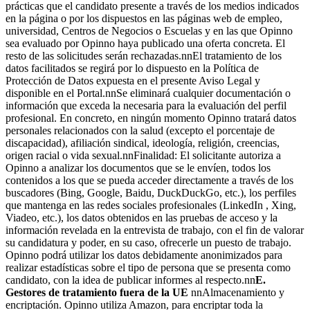
prácticas que el candidato presente a través de los medios indicados
en la página o por los dispuestos en las páginas web de empleo,
universidad, Centros de Negocios o Escuelas y en las que Opinno
sea evaluado por Opinno haya publicado una oferta concreta. El
resto de las solicitudes serán rechazadas.nnEl tratamiento de los
datos facilitados se regirá por lo dispuesto en la Política de
Protección de Datos expuesta en el presente Aviso Legal y
disponible en el Portal.nnSe eliminará cualquier documentación o
información que exceda la necesaria para la evaluación del perfil
profesional. En concreto, en ningún momento Opinno tratará datos
personales relacionados con la salud (excepto el porcentaje de
discapacidad), afiliación sindical, ideología, religión, creencias,
origen racial o vida sexual.nnFinalidad: El solicitante autoriza a
Opinno a analizar los documentos que se le envíen, todos los
contenidos a los que se pueda acceder directamente a través de los
buscadores (Bing, Google, Baidu, DuckDuckGo, etc.), los perfiles
que mantenga en las redes sociales profesionales (LinkedIn , Xing,
Viadeo, etc.), los datos obtenidos en las pruebas de acceso y la
información revelada en la entrevista de trabajo, con el fin de valorar
su candidatura y poder, en su caso, ofrecerle un puesto de trabajo.
Opinno podrá utilizar los datos debidamente anonimizados para
realizar estadísticas sobre el tipo de persona que se presenta como
candidato, con la idea de publicar informes al respecto.nn
E.
Gestores de tratamiento fuera de la UE
nnAlmacenamiento y
encriptación. Opinno utiliza Amazon, para encriptar toda la