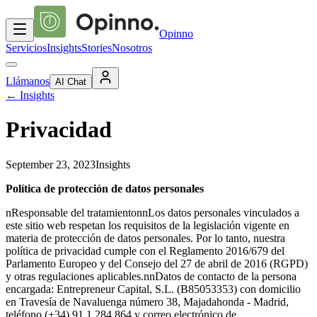
Opinno
Servicios
Insights
Stories
Nosotros
Llámanos
AI Chat
←
Insights
Privacidad
September 23, 2023
Insights
Política de protección de datos personales
nResponsable del tratamientonnLos datos personales vinculados a
este sitio web respetan los requisitos de la legislación vigente en
materia de protección de datos personales. Por lo tanto, nuestra
política de privacidad cumple con el Reglamento 2016/679 del
Parlamento Europeo y del Consejo del 27 de abril de 2016 (RGPD)
y otras regulaciones aplicables.nnDatos de contacto de la persona
encargada: Entrepreneur Capital, S.L. (B85053353) con domicilio
en Travesía de Navaluenga número 38, Majadahonda - Madrid,
teléfono (+34) 91 1 284 864 y correo electrónico de