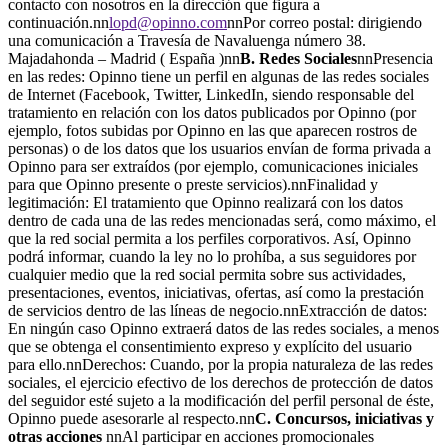
contacto con nosotros en la dirección que figura a
continuación.nn
lopd@opinno.com
nnPor correo postal: dirigiendo
una comunicación a Travesía de Navaluenga número 38.
Majadahonda – Madrid ( España )nn
B. Redes Sociales
nnPresencia
en las redes: Opinno tiene un perfil en algunas de las redes sociales
de Internet (Facebook, Twitter, LinkedIn, siendo responsable del
tratamiento en relación con los datos publicados por Opinno (por
ejemplo, fotos subidas por Opinno en las que aparecen rostros de
personas) o de los datos que los usuarios envían de forma privada a
Opinno para ser extraídos (por ejemplo, comunicaciones iniciales
para que Opinno presente o preste servicios).nnFinalidad y
legitimación: El tratamiento que Opinno realizará con los datos
dentro de cada una de las redes mencionadas será, como máximo, el
que la red social permita a los perfiles corporativos. Así, Opinno
podrá informar, cuando la ley no lo prohíba, a sus seguidores por
cualquier medio que la red social permita sobre sus actividades,
presentaciones, eventos, iniciativas, ofertas, así como la prestación
de servicios dentro de las líneas de negocio.nnExtracción de datos:
En ningún caso Opinno extraerá datos de las redes sociales, a menos
que se obtenga el consentimiento expreso y explícito del usuario
para ello.nnDerechos: Cuando, por la propia naturaleza de las redes
sociales, el ejercicio efectivo de los derechos de protección de datos
del seguidor esté sujeto a la modificación del perfil personal de éste,
Opinno puede asesorarle al respecto.nn
C. Concursos, iniciativas y
otras acciones
nnAl participar en acciones promocionales