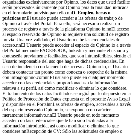
organizadas exclusivamente por Opinno, los datos que usted facilite
serán procesados únicamente por Opinno para la finalidad indicada
en el formulario previsto para ello.nn
D. Empleo, becas o
prácticas
nnEl usuario puede acceder a las ofertas de trabajo de
Opinno a través del Portal. Para ello, será necesario realizar un
proceso de registro a través de la plataforma Opinno io.nnEl acceso
al espacio reservado de Opinno io requiere una solicitud de registro
previa. Una vez validado, el Usuario recibe las credenciales de
acceso.nnEl Usuario puede acceder al espacio de Opinno io a través
del Portal mediante FACEBOOK, linkedin y mediante el usuario y
contraseña previamente facilitados, que son intransferibles, siendo el
Usuario responsable del uso que haga de dichas credenciales. En
caso de incidencia con la cuenta de acceso a Opinno io, el Usuario
deberá contactar tan pronto como conozca o sospeche de la misma
con info@opinno.comnnEl usuario puede en cualquier momento
acceder con las credenciales proporcionadas a la información
relativa a su perfil, así como modificar o eliminar lo que considere.
El tratamiento de los datos facilitados se regirá por lo dispuesto en la
Política de Protección de Datos expuesta en el presente Aviso Legal
y disponible en el PortalnnLas ofertas de empleo, accesibles a través
del espacio reservado Opinno io, se exponen con carácter
meramente informativo.nnEl Usuario puede en todo momento
acceder con las credenciales que le han sido facilitadas a la
información introducida, así como modificar o eliminar lo que
considere.nnRecepción de CV: Sólo las solicitudes de empleo o