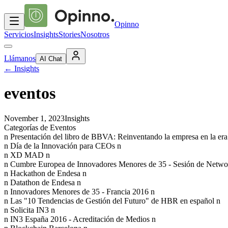
Opinno
Servicios
Insights
Stories
Nosotros
Llámanos
AI Chat
←
Insights
eventos
November 1, 2023
Insights
Categorías de Eventos
n Presentación del libro de BBVA: Reinventando la empresa en la era 
n Día de la Innovación para CEOs n
n XD MAD n
n Cumbre Europea de Innovadores Menores de 35 - Sesión de Netwo
n Hackathon de Endesa n
n Datathon de Endesa n
n Innovadores Menores de 35 - Francia 2016 n
n Las "10 Tendencias de Gestión del Futuro" de HBR en español n
n Solicita IN3 n
n IN3 España 2016 - Acreditación de Medios n