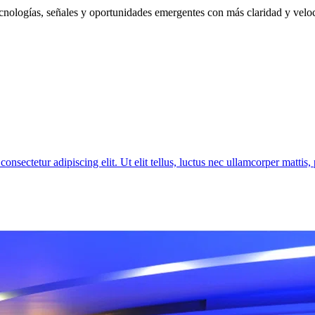
nologías, señales y oportunidades emergentes con más claridad y velo
ur adipiscing elit. Ut elit tellus, luctus nec ullamcorper mattis, 