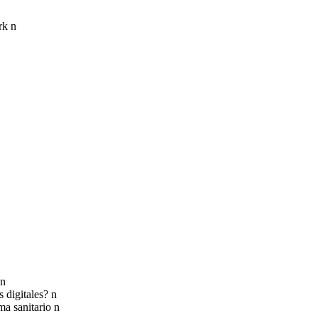
rk n
 n
 digitales? n
ma sanitario n