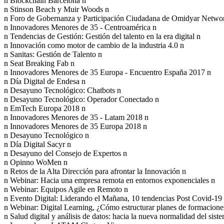
n Blockchain Barcelona n
n Stinson Beach y Muir Woods n
n Foro de Gobernanza y Participación Ciudadana de Omidyar Netwo
n Innovadores Menores de 35 - Centroamérica n
n Tendencias de Gestión: Gestión del talento en la era digital n
n Innovación como motor de cambio de la industria 4.0 n
n Sanitas: Gestión de Talento n
n Seat Breaking Fab n
n Innovadores Menores de 35 Europa - Encuentro España 2017 n
n Día Digital de Endesa n
n Desayuno Tecnológico: Chatbots n
n Desayuno Tecnológico: Operador Conectado n
n EmTech Europa 2018 n
n Innovadores Menores de 35 - Latam 2018 n
n Innovadores Menores de 35 Europa 2018 n
n Desayuno Tecnológico n
n Día Digital Sacyr n
n Desayuno del Consejo de Expertos n
n Opinno WoMen n
n Retos de la Alta Dirección para afrontar la Innovación n
n Webinar: Hacia una empresa remota en entornos exponenciales n
n Webinar: Equipos Agile en Remoto n
n Evento Digital: Liderando el Mañana, 10 tendencias Post Covid-19
n Webinar: Digital Learning, ¿Cómo estructurar planes de formaciones
n Salud digital y análisis de datos: hacia la nueva normalidad del siste