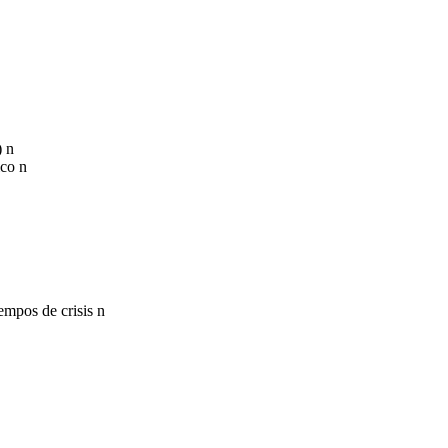
) n
ico n
empos de crisis n