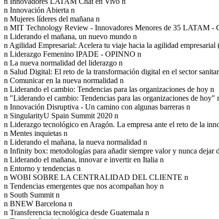
n Innovadores LATAM Chat en Vivo n
n Innovación Abierta n
n Mujeres líderes del mañana n
n MIT Technology Review - Innovadores Menores de 35 LATAM - C
n Liderando el mañana, un nuevo mundo n
n Agilidad Empresarial: Acelera tu viaje hacia la agilidad empresaria
n Liderazgo Femenino IPADE - OPINNO n
n La nueva normalidad del liderazgo n
n Salud Digital: El reto de la transformación digital en el sector sanita
n Comunicar en la nueva normalidad n
n Liderando el cambio: Tendencias para las organizaciones de hoy n
n "Liderando el cambio: Tendencias para las organizaciones de hoy" 
n Innovación Disruptiva - Un camino con algunas barreras n
n SingularityU Spain Summit 2020 n
n Liderazgo tecnológico en Aragón. La empresa ante el reto de la inn
n Mentes inquietas n
n Liderando el mañana, la nueva normalidad n
n Infinity box: metodologías para añadir siempre valor y nunca dejar 
n Liderando el mañana, innovar e invertir en Italia n
n Entorno y tendencias n
n WOBI SOBRE LA CENTRALIDAD DEL CLIENTE n
n Tendencias emergentes que nos acompañan hoy n
n South Summit n
n BNEW Barcelona n
n Transferencia tecnológica desde Guatemala n