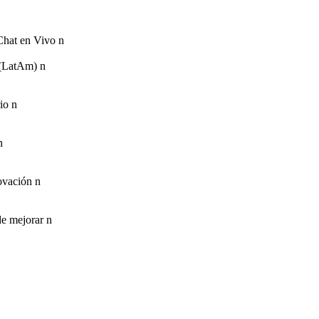
hat en Vivo n
l (LatAm) n
rio n
n
ovación n
de mejorar n