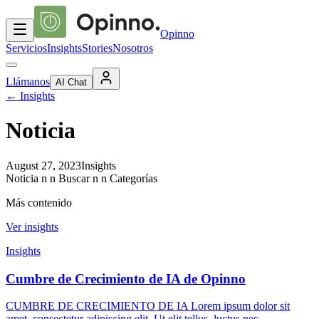
Opinno
Servicios
Insights
Stories
Nosotros
Llámanos
AI Chat
←
Insights
Noticia
August 27, 2023
Insights
Noticia n n Buscar n n Categorías
Más contenido
Ver insights
Insights
Cumbre de Crecimiento de IA de Opinno
CUMBRE DE CRECIMIENTO DE IA Lorem ipsum dolor sit
amet, consectetur adipiscing elit. Ut elit tellus, luctus nec