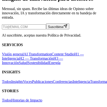
Mensual, sin spam. Recibe las últimas ideas de Opinno sobre
innovación, IA y transformación directamente en tu bandeja de
entrada.
Suscribirse
Al suscribirte, aceptas nuestra Política de Privacidad.
SERVICIOS
Visión general
AI Transformation
Content Studio
H1 —
Inteligencia
H2 — Transformación
H3 —
Innovación
Salud
Sostenibilidad
Energía
INSIGHTS
Todos
Insights
Voces
Publicaciones
Conferencias
Inteligencia
Transforma
STORIES
Todos
Historias de Impacto