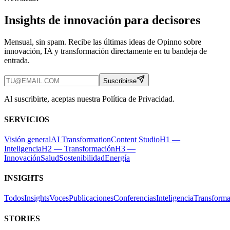
Insights de innovación para decisores
Mensual, sin spam. Recibe las últimas ideas de Opinno sobre
innovación, IA y transformación directamente en tu bandeja de
entrada.
Suscribirse
Al suscribirte, aceptas nuestra Política de Privacidad.
SERVICIOS
Visión general
AI Transformation
Content Studio
H1 —
Inteligencia
H2 — Transformación
H3 —
Innovación
Salud
Sostenibilidad
Energía
INSIGHTS
Todos
Insights
Voces
Publicaciones
Conferencias
Inteligencia
Transforma
STORIES