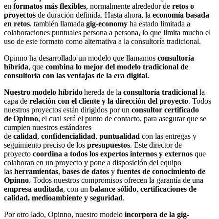
en
formatos más flexibles
, normalmente alrededor de
retos o
proyectos
de duración definida. Hasta ahora, la
economía basada
en retos
, también llamada
gig-economy
ha estado limitada a
colaboraciones puntuales persona a persona, lo que limita mucho el
uso de este formato como alternativa a la consultoría tradicional.
Opinno ha desarrollado un modelo que llamamos
consultoría
híbrida
, que
combina lo mejor del modelo tradicional de
consultoría con las ventajas de la era digital.
Nuestro modelo híbrido
hereda de la
consultoría tradicional
la
capa de
relación con el cliente y la dirección del proyecto
. Todos
nuestros proyectos están dirigidos por un
consultor certificado
de
Opinno
, el cual será el punto de contacto
,
para asegurar que se
cumplen nuestros estándares
de
calidad
,
confidencialidad
,
puntualidad
con las entregas y
seguimiento preciso de los
presupuestos
. Este director de
proyecto
coordina a todos los expertos internos y externos
que
colaboran en un proyecto y pone a disposición del equipo
las
herramientas
,
bases de datos
y
fuentes de conocimiento de
Opinno
. Todos nuestros compromisos ofrecen la garantía de una
empresa auditada
, con un
balance sólido
,
certificaciones de
calidad, medioambiente y seguridad
.
Por otro lado,
Opinno, n
uestro modelo
incorpora de la
gig-