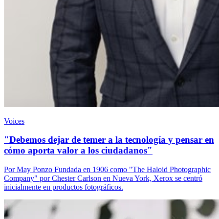
Voices
"Debemos dejar de temer a la tecnología y pensar en
cómo aporta valor a los ciudadanos"
Por May Ponzo Fundada en 1906 como "The Haloid Photographic
Company" por Chester Carlson en Nueva York, Xerox se centró
inicialmente en productos fotográficos.