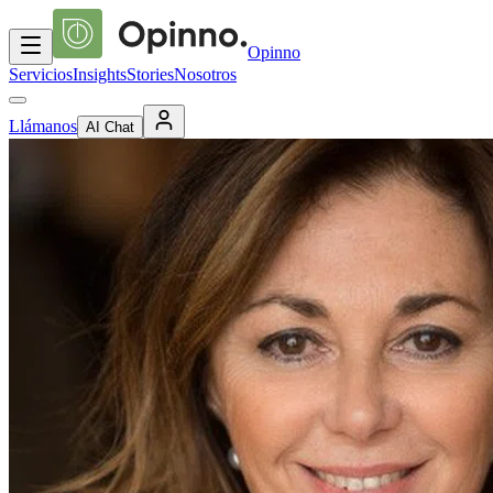
Opinno
Servicios
Insights
Stories
Nosotros
Llámanos
AI Chat