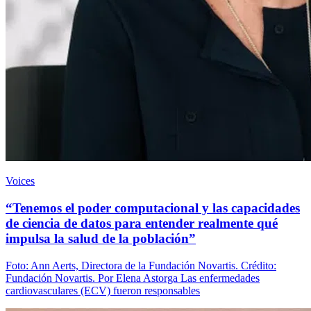
Voices
“Tenemos el poder computacional y las capacidades
de ciencia de datos para entender realmente qué
impulsa la salud de la población”
Foto: Ann Aerts, Directora de la Fundación Novartis. Crédito:
Fundación Novartis. Por Elena Astorga Las enfermedades
cardiovasculares (ECV) fueron responsables