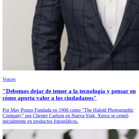
Voices
"Debemos dejar de temer a la tecnología y pensar en
cómo aporta valor a los ciudadanos"
Por May Ponzo Fundada en 1906 como "The Haloid Photographic
Company" por Chester Carlson en Nueva York, Xerox se centró
inicialmente en productos fotográficos.