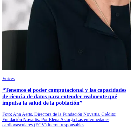
Voices
“Tenemos el poder computacional y las capacidades
de ciencia de datos para entender realmente qué
impulsa la salud de la población”
Foto: Ann Aerts, Directora de la Fundación Novartis. Crédito:
Fundación Novartis. Por Elena Astorga Las enfermedades
cardiovasculares (ECV) fueron responsables