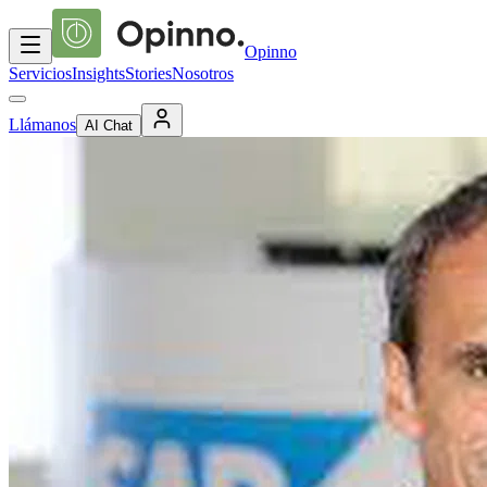
Opinno
Servicios
Insights
Stories
Nosotros
Llámanos
AI Chat