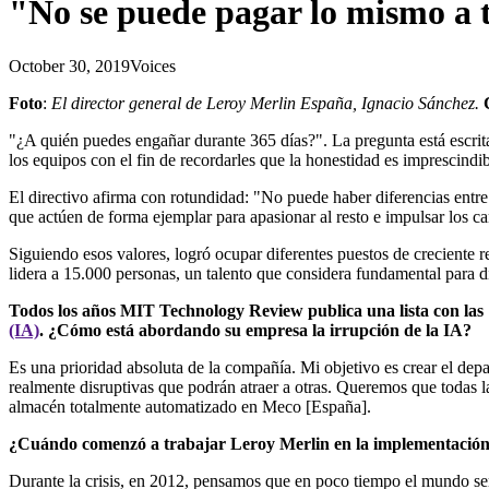
"No se puede pagar lo mismo a t
October 30, 2019
Voices
Foto
:
El director general de Leroy Merlin España, Ignacio Sánchez.
"¿A quién puedes engañar durante 365 días?". La pregunta está escrita
los equipos con el fin de recordarles que la honestidad es imprescindi
El directivo afirma con rotundidad: "No puede haber diferencias entre 
que actúen de forma ejemplar para apasionar al resto e impulsar los c
Siguiendo esos valores, logró ocupar diferentes puestos de creciente
lidera a 15.000 personas, un talento que considera fundamental para di
Todos los años MIT Technology Review publica una lista con las 
(IA)
. ¿Cómo está abordando su empresa la irrupción de la IA?
Es una prioridad absoluta de la compañía. Mi objetivo es crear el de
realmente disruptivas que podrán atraer a otras. Queremos que todas l
almacén totalmente automatizado en Meco [España].
¿Cuándo comenzó a trabajar Leroy Merlin en la implementación d
Durante la crisis, en 2012, pensamos que en poco tiempo el mundo serí