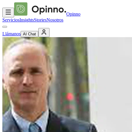
Opinno
Servicios
Insights
Stories
Nosotros
Llámanos
AI Chat