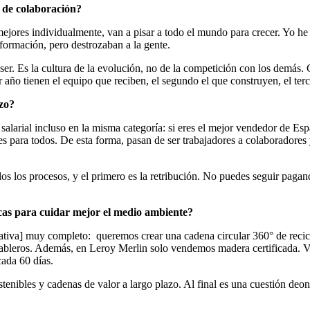
d de colaboración?
ejores individualmente, van a pisar a todo el mundo para crecer. Yo he t
 formación, pero destrozaban a la gente.
r a ser. Es la cultura de la evolución, no de la competición con los dem
r año tienen el equipo que reciben, el segundo el que construyen, el ter
azo?
larial incluso en la misma categoría: si eres el mejor vendedor de Esp
s para todos. De esta forma, pasan de ser trabajadores a colaboradores 
odos los procesos, y el primero es la retribución. No puedes seguir pagan
cas para cuidar mejor el medio ambiente?
iva] muy completo: queremos crear una cadena circular 360° de recicla
 tableros. Además, en Leroy Merlin solo vendemos madera certificada.
ada 60 días.
tenibles y cadenas de valor a largo plazo. Al final es una cuestión deo