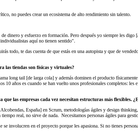
crítico, no puedes crear un ecosistema de alto rendimiento sin talento.
e dinero y esfuerzo en formación. Pero después yo siempre les digo [a 
individualistas aquí no tienen sentido".
irás todo, te das cuenta de que estás en una autopista y que de vendedor
las tiendas son físicas y virtuales?
ma long tail [de larga cola] y además dominen el producto físicamente
los 10 años es cuando se han vuelto unos profesionales completos: les e
 que las empresas cada vez necesitan estructuras más flexibles. ¿
Alcobendas, España] en Scrum, metodologías ágiles y design thinking, y 
tiempo real, no sirve de nada. Necesitamos personas ágiles para gestio
ue se involucren en el proyecto porque les apasiona. Si no tienes perso