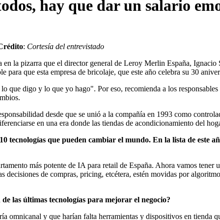
odos, hay que dar un salario em
Crédito
:
Cortesía del entrevistado
 en la pizarra que el director general de Leroy Merlin España, Ignacio S
ble para que esta empresa de bricolaje, que este año celebra su 30 anive
lo que digo y lo que yo hago". Por eso, recomienda a los responsables d
ambios.
 responsabilidad desde que se unió a la compañía en 1993 como control
ferenciarse en una era donde las tiendas de acondicionamiento del hogar
10 tecnologías que pueden cambiar el mundo. En la lista de este a
partamento más potente de IA para retail de España. Ahora vamos tener 
as decisiones de compras, pricing, etcétera, estén movidas por algorit
e las últimas tecnologías para mejorar el negocio?
a omnicanal y que harían falta herramientas y dispositivos en tienda que