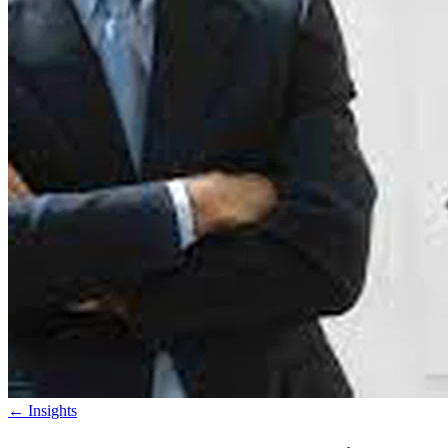
←
Insights