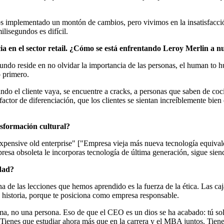
os implementado un montón de cambios, pero vivimos en la insatisfacc
lisegundos es difícil.
ia en el sector retail. ¿Cómo se está enfrentando Leroy Merlin a
egundo reside en no olvidar la importancia de las personas, el human t
o primero.
ando el cliente vaya, se encuentre a cracks, a personas que saben de co
actor de diferenciación, que los clientes se sientan increíblemente bien 
nsformación cultural?
ensive old enterprise" ["Empresa vieja más nueva tecnología equivale
esa obsoleta le incorporas tecnología de última generación, sigue sien
idad?
 de las lecciones que hemos aprendido es la fuerza de la ética. Las ca
la historia, porque te posiciona como empresa responsable.
ma, no una persona. Eso de que el CEO es un dios se ha acabado: tú solo
tú. Tienes que estudiar ahora más que en la carrera y el MBA juntos. Tie