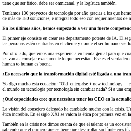
tiene que ser físico, debe ser omnicanal, y la logística también.
Teníamos 130 proyectos de tecnología por año gracias a los que hem
de más de 180 soluciones, e integrar todo eso con requerimientos de mi
En los últimos años, hemos empezado a ver una fuerte competenc
El primer eje consiste en crear ese departamento potente de IA. El s
las personas estén centradas en el cliente y donde el ser humano sea l
Por otro lado, queremos una experiencia en tienda genial para que cu
les van a aconsejar exactamente lo que necesitan. Ese es el verdadero f
human to human es buena.
¿Es necesario que la transformación digital esté ligada a una tra
Yo digo mucho esta ecuación: "Old enterprise + new technology = exp
el mundo en tecnología por tecnología sin cambiar nada? Si a una empr
¿Qué capacidades cree que necesitan tener los CEO en la actual
La visión del consejero delegado ha cambiado mucho con la crisis. Una
ética increíble. En el siglo XXI se valora la ética por primera vez en 
También en la crisis nos dimos cuenta de que el talento es un ecosiste
sabiendo que el primero que se tiene que desarrollar sin límite eres 