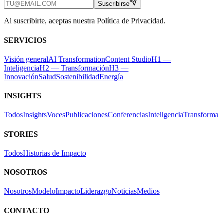
Suscribirse
Al suscribirte, aceptas nuestra Política de Privacidad.
SERVICIOS
Visión general
AI Transformation
Content Studio
H1 —
Inteligencia
H2 — Transformación
H3 —
Innovación
Salud
Sostenibilidad
Energía
INSIGHTS
Todos
Insights
Voces
Publicaciones
Conferencias
Inteligencia
Transforma
STORIES
Todos
Historias de Impacto
NOSOTROS
Nosotros
Modelo
Impacto
Liderazgo
Noticias
Medios
CONTACTO