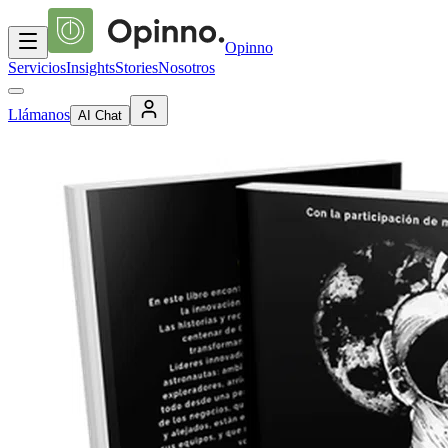
Opinno
Servicios
Insights
Stories
Nosotros
Llámanos
AI Chat