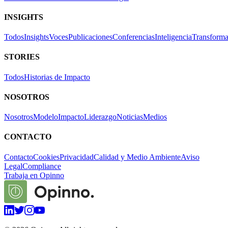
INSIGHTS
Todos
Insights
Voces
Publicaciones
Conferencias
Inteligencia
Transforma
STORIES
Todos
Historias de Impacto
NOSOTROS
Nosotros
Modelo
Impacto
Liderazgo
Noticias
Medios
CONTACTO
Contacto
Cookies
Privacidad
Calidad y Medio Ambiente
Aviso
Legal
Compliance
Trabaja en Opinno