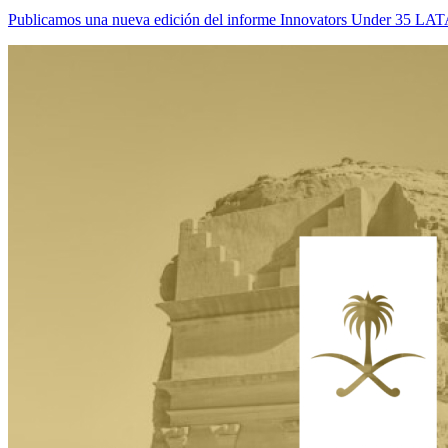
Publicamos una nueva edición del informe Innovators Under 35 LATAM