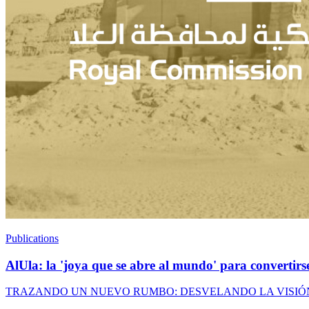
Publications
AlUla: la 'joya que se abre al mundo' para convertirse
TRAZANDO UN NUEVO RUMBO: DESVELANDO LA VISIÓN SAUDITA 2030