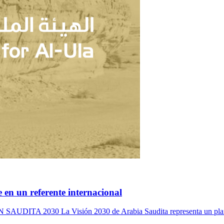
 en un referente internacional
 La Visión 2030 de Arabia Saudita representa un plan audaz 