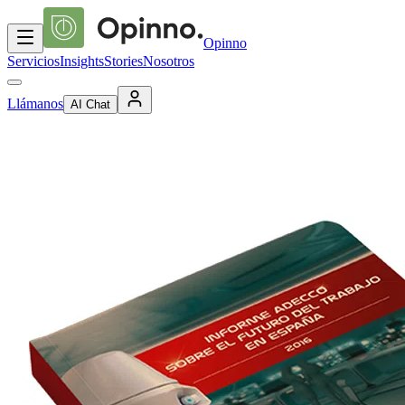
Opinno
Servicios
Insights
Stories
Nosotros
Llámanos
AI Chat