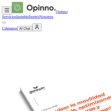
Opinno
Servicios
Insights
Stories
Nosotros
Llámanos
AI Chat