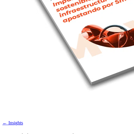
←
Insights