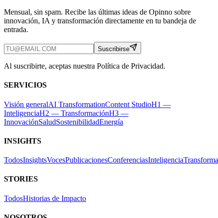
Mensual, sin spam. Recibe las últimas ideas de Opinno sobre
innovación, IA y transformación directamente en tu bandeja de
entrada.
Suscribirse
Al suscribirte, aceptas nuestra Política de Privacidad.
SERVICIOS
Visión general
AI Transformation
Content Studio
H1 —
Inteligencia
H2 — Transformación
H3 —
Innovación
Salud
Sostenibilidad
Energía
INSIGHTS
Todos
Insights
Voces
Publicaciones
Conferencias
Inteligencia
Transforma
STORIES
Todos
Historias de Impacto
NOSOTROS