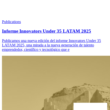
Publications
Informe Innovators Under 35 LATAM 2025
Publicamos una nueva edición del informe Innovators Under 35
LATAM 2025, una mirada a la nueva generación de talento
emprendedor, científico y tecnológico que e