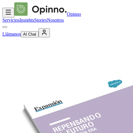
Opinno
Servicios
Insights
Stories
Nosotros
Llámanos
AI Chat