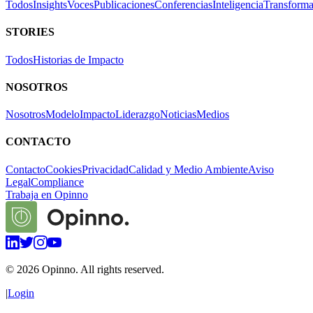
Todos
Insights
Voces
Publicaciones
Conferencias
Inteligencia
Transforma
STORIES
Todos
Historias de Impacto
NOSOTROS
Nosotros
Modelo
Impacto
Liderazgo
Noticias
Medios
CONTACTO
Contacto
Cookies
Privacidad
Calidad y Medio Ambiente
Aviso
Legal
Compliance
Trabaja en Opinno
©
2026
Opinno. All rights reserved.
|
Login