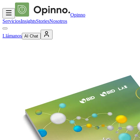
Opinno
Servicios
Insights
Stories
Nosotros
Llámanos
AI Chat