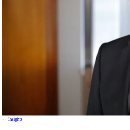
←
Insights