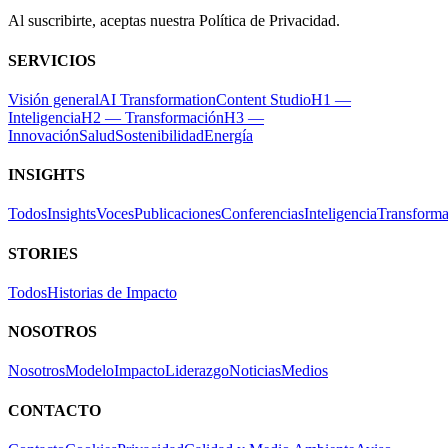
Al suscribirte, aceptas nuestra Política de Privacidad.
SERVICIOS
Visión general
AI Transformation
Content Studio
H1 —
Inteligencia
H2 — Transformación
H3 —
Innovación
Salud
Sostenibilidad
Energía
INSIGHTS
Todos
Insights
Voces
Publicaciones
Conferencias
Inteligencia
Transforma
STORIES
Todos
Historias de Impacto
NOSOTROS
Nosotros
Modelo
Impacto
Liderazgo
Noticias
Medios
CONTACTO