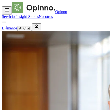
Opinno
Servicios
Insights
Stories
Nosotros
Llámanos
AI Chat