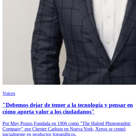
Voices
"Debemos dejar de temer a la tecnología y pensar en
cómo aporta valor a los ciudadanos"
Por May Ponzo Fundada en 1906 como "The Haloid Photographic
Company" por Chester Carlson en Nueva York, Xerox se centró
inicialmente en productos fotográficos.