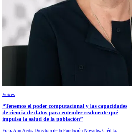
Voices
“Tenemos el poder computacional y las capacidades
de ciencia de datos para entender realmente qué
impulsa la salud de la población”
Foto: Ann Aerts, Directora de la Fundación Novartis. Crédito: