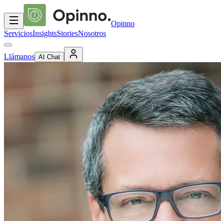
Opinno
Servicios
Insights
Stories
Nosotros
Llámanos
AI Chat