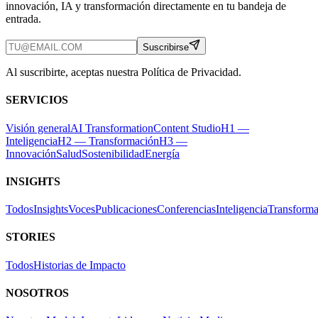
innovación, IA y transformación directamente en tu bandeja de
entrada.
Suscribirse
Al suscribirte, aceptas nuestra Política de Privacidad.
SERVICIOS
Visión general
AI Transformation
Content Studio
H1 —
Inteligencia
H2 — Transformación
H3 —
Innovación
Salud
Sostenibilidad
Energía
INSIGHTS
Todos
Insights
Voces
Publicaciones
Conferencias
Inteligencia
Transforma
STORIES
Todos
Historias de Impacto
NOSOTROS