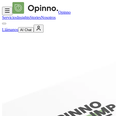
Opinno
Servicios
Insights
Stories
Nosotros
Llámanos
AI Chat