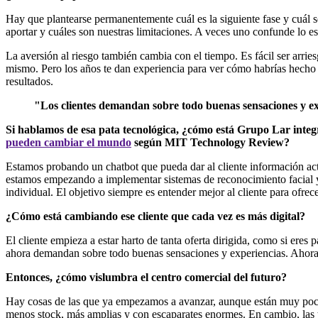
Hay que plantearse permanentemente cuál es la siguiente fase y cuál 
aportar y cuáles son nuestras limitaciones. A veces uno confunde lo esen
La aversión al riesgo también cambia con el tiempo. Es fácil ser arr
mismo. Pero los años te dan experiencia para ver cómo habrías hecho l
resultados.
"Los clientes demandan sobre todo buenas sensaciones y e
Si hablamos de esa pata tecnológica, ¿cómo está Grupo Lar integrand
pueden cambiar el mundo
según MIT Technology Review?
Estamos probando un chatbot que pueda dar al cliente información act
estamos empezando a implementar sistemas de reconocimiento facial y
individual. El objetivo siempre es entender mejor al cliente para ofrece
¿Cómo está cambiando ese cliente que cada vez es más digital?
El cliente empieza a estar harto de tanta oferta dirigida, como si ere
ahora demandan sobre todo buenas sensaciones y experiencias. Ahora 
Entonces, ¿cómo vislumbra el centro comercial del futuro?
Hay cosas de las que ya empezamos a avanzar, aunque están muy poco im
menos stock, más amplias y con escaparates enormes. En cambio, las