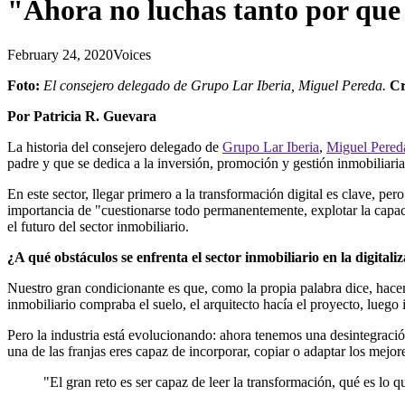
"Ahora no luchas tanto por que 
February 24, 2020
Voices
Foto:
El consejero delegado de Grupo Lar Iberia, Miguel Pereda.
Cr
Por Patricia R. Guevara
La historia del consejero delegado de
Grupo Lar Iberia
,
Miguel Pered
padre y que se dedica a la inversión, promoción y gestión inmobiliaria
En este sector, llegar primero a la transformación digital es clave, pe
importancia de "cuestionarse todo permanentemente, explotar la capac
el futuro del sector inmobiliario.
¿A qué obstáculos se enfrenta el sector inmobiliario en la digitali
Nuestro gran condicionante es que, como la propia palabra dice, hac
inmobiliario compraba el suelo, el arquitecto hacía el proyecto, luego
Pero la industria está evolucionando: ahora tenemos una desintegración
una de las franjas eres capaz de incorporar, copiar o adaptar los mejo
"El gran reto es ser capaz de leer la transformación, qué es lo qu