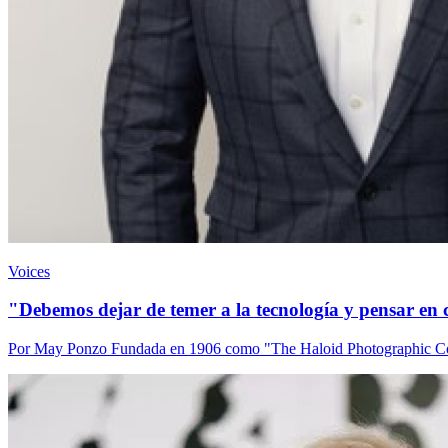
Voices
"Debemos dejar de temer a la tecnología y pensar en
Por May Ponzo Fundada en 1906 como "The Haloid Photographic Comp