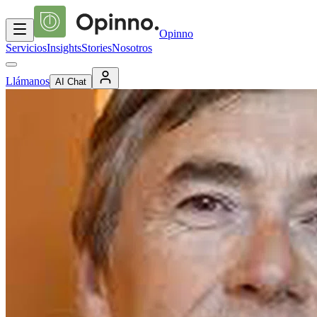
Opinno
Servicios
Insights
Stories
Nosotros
Llámanos
AI Chat