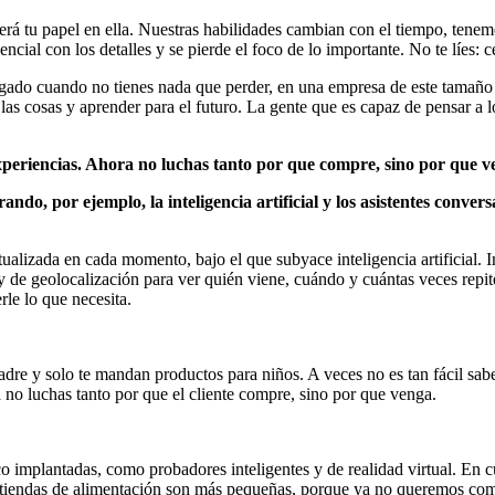
será tu papel en ella. Nuestras habilidades cambian con el tiempo, ten
cial con los detalles y se pierde el foco de lo importante. No te líes: c
iesgado cuando no tienes nada que perder, en una empresa de este tamañ
as cosas y aprender para el futuro. La gente que es capaz de pensar a l
xperiencias. Ahora no luchas tanto por que compre, sino por que 
o, por ejemplo, la inteligencia artificial y los asistentes conversac
ualizada en cada momento, bajo el que subyace inteligencia artificial.
 de geolocalización para ver quién viene, cuándo y cuántas veces repi
rle lo que necesita.
s padre y solo te mandan productos para niños. A veces no es tan fácil 
no luchas tanto por que el cliente compre, sino por que venga.
plantadas, como probadores inteligentes y de realidad virtual. En cuan
 tiendas de alimentación son más pequeñas, porque ya no queremos comp