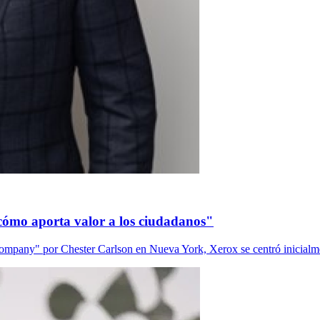
 cómo aporta valor a los ciudadanos"
any" por Chester Carlson en Nueva York, Xerox se centró inicialmen