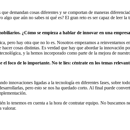
ones que demandan cosas diferentes y se comportan de maneras diferenci
 algo que aún no sabes ni qué es? El gran reto es ser capaz de leer la t
inmobiliarios. ¿Cómo se empieza a hablar de innovar en una empresa
ica, pero hay otra que no lo es. Nosotros empezamos a reinventarnos en
e hacer cosas distintas. Es verdad que hay que abordar la innovación por
e tecnológica, y la hemos incorporado como parte de la mejora de nuestr
e el foco de lo importante. No te líes: céntrate en los temas relevan
ando innovaciones ligadas a la tecnología en diferentes fases, sobre tod
arrollarlas, pero esto se nos ha quedado corto. Al final puede converti
implementación.
n lo tenemos en cuenta a la hora de contratar equipo. No buscamos nec
 valorar.