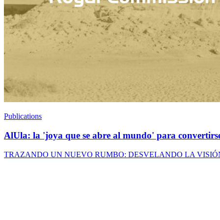
Publications
AlUla: la 'joya que se abre al mundo' para convertirse
TRAZANDO UN NUEVO RUMBO: DESVELANDO LA VISIÓN SAUDITA 2030