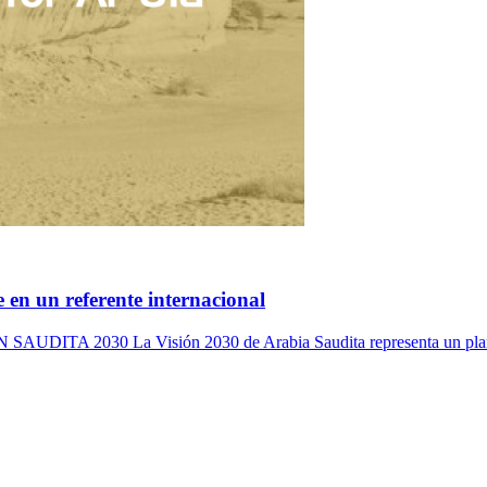
 en un referente internacional
 La Visión 2030 de Arabia Saudita representa un plan audaz 