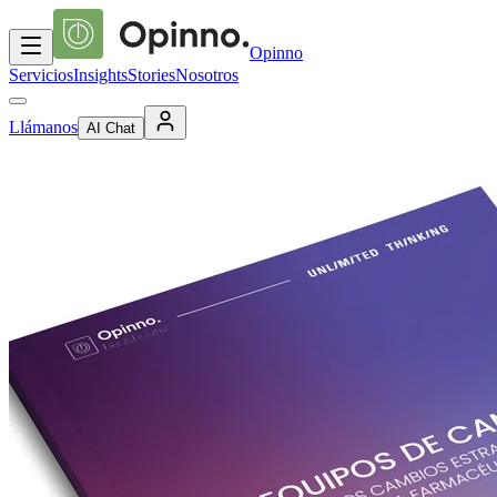
Opinno
Servicios
Insights
Stories
Nosotros
Llámanos
AI Chat