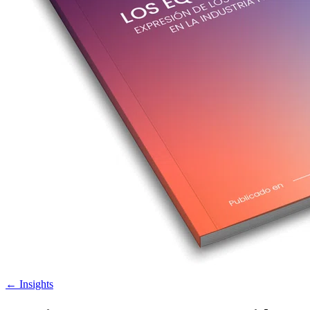
←
Insights