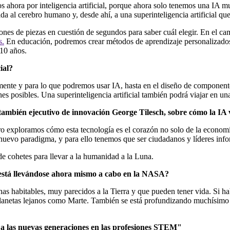
ahora por inteligencia artificial, porque ahora solo tenemos una IA mu
ecida al cerebro humano y, desde ahí, a una superinteligencia artificial qu
es de piezas en cuestión de segundos para saber cuál elegir. En el ca
s.
En educación, podremos crear métodos de aprendizaje personalizados
 10 años.
cial?
ente y para lo que podremos usar IA, hasta en el diseño de componente
nes posibles. Una superinteligencia artificial también podrá viajar en u
 también ejecutivo de innovación George Tilesch, sobre cómo la IA
libro exploramos cómo esta tecnología es el corazón no solo de la economí
 nuevo paradigma, y para ello tenemos que ser ciudadanos y líderes inf
stá llevándose ahora mismo a cabo en la NASA?
abitables, muy parecidos a la Tierra y que pueden tener vida. Si ha
 planetas lejanos como Marte. También se está profundizando muchísim
 a las nuevas generaciones en las profesiones STEM"