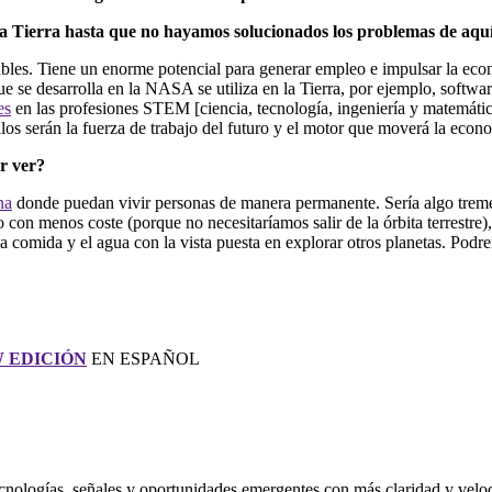
 Tierra hasta que no hayamos solucionados los problemas de aquí,
cables. Tiene un enorme potencial para generar empleo e impulsar la ec
e se desarrolla en la NASA se utiliza en la Tierra, por ejemplo, softwar
es
en las profesiones STEM [ciencia, tecnología, ingeniería y matemática
llos serán la fuerza de trabajo del futuro y el motor que moverá la econ
or ver?
na
donde puedan vivir personas de manera permanente. Sería algo tremen
on menos coste (porque no necesitaríamos salir de la órbita terrestre), d
la comida y el agua con la vista puesta en explorar otros planetas. Podr
 EDICIÓN
EN ESPAÑOL
nologías, señales y oportunidades emergentes con más claridad y velo