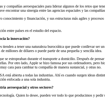
s y compañías aeroespaciales para liderar algunos de los retos que ten
ave encontrar una sinergia entre las agencias espaciales y las compañía
ro conocimiento y financiación, y sus estructuras más agiles y procesos
cia la innovación?
es tienden a tener una naturaleza burocrática que puede conllevar ser 
s de millones de dólares o puede partir de una pequeña y sencilla idea.
ue se estropeaban durante el transporte a domicilio. Después de pensar 
 ellas. Por otro lado, Apple se hizo famosa por sus ordenadores, pero hi
n muy cara para cambiar tu compañía de manera sustancial, y otras no.
 está abierta a todas las industrias. Ahí es cuando surgen ideas disti
ión enfocada a una sola industria.
tria aeroespacial y otros sectores?
cnología. Quien lo desee, pueden ver todo lo que producimos y pedir 