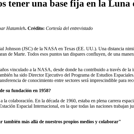
 tener una base fija en la Luna
Omar Hatamleh
. Crédito:
Cortesía del entrevistado
al Johnson (JSC) de la NASA en Texas (EE. UU.). Una distancia nimia 
aran de Marte. Todos esos puntos tan dispares confluyen, de una manera 
años vinculado a la NASA, desde donde ha contribuido a través de la
 También ha sido Director Ejecutivo del Programa de Estudios Espaciales
ransferencia de conocimiento entre sectores será imprescindible para rec
sde su fundación en 1958?
a la colaboración. En la década de 1960, estaba en plena carrera espaci
Estación Espacial Internacional, en la que todas las naciones trabajan ju
r también más allá de nuestros propios medios y colaborar"