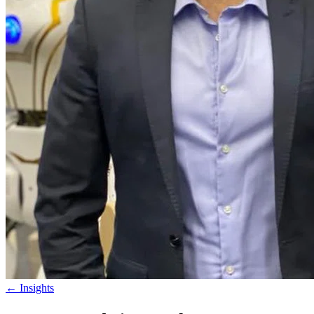
←
Insights