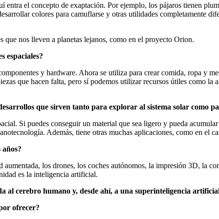
 entra el concepto de exaptación. Por ejemplo, los pájaros tienen plum
sarrollar colores para camuflarse y otras utilidades completamente dif
s espaciales?
omponentes y hardware. Ahora se utiliza para crear comida, ropa y med
ezas que hacen falta, pero sí podemos utilizar recursos útiles como la ar
desarrollos que sirven tanto para explorar al sistema solar como pa
acial. Si puedes conseguir un material que sea ligero y pueda acumular c
nanotecnología. Además, tiene otras muchas aplicaciones, como en el 
s años?
 aumentada, los drones, los coches autónomos, la impresión 3D, la comp
ad es la inteligencia artificial.
 al cerebro humano y, desde ahí, a una superinteligencia artificia
por ofrecer?