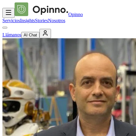
Opinno
Servicios
Insights
Stories
Nosotros
Llámanos
AI Chat