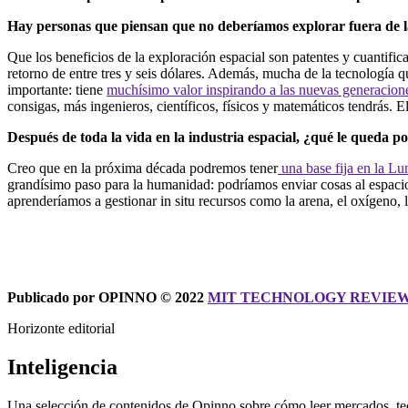
Hay personas que piensan que no deberíamos explorar fuera de la
Que los beneficios de la exploración espacial son patentes y cuantifi
retorno de entre tres y seis dólares. Además, mucha de la tecnología qu
importante: tiene
muchísimo valor inspirando a las nuevas generacion
consigas, más ingenieros, científicos, físicos y matemáticos tendrás. E
Después de toda la vida en la industria espacial, ¿qué le queda p
Creo que en la próxima década podremos tener
una base fija en la Lu
grandísimo paso para la humanidad: podríamos enviar cosas al espacio c
aprenderíamos a gestionar in situ recursos como la arena, el oxígeno, 
Publicado por OPINNO © 2022
MIT TECHNOLOGY REVIEW
Horizonte editorial
Inteligencia
Una selección de contenidos de Opinno sobre cómo leer mercados, tec