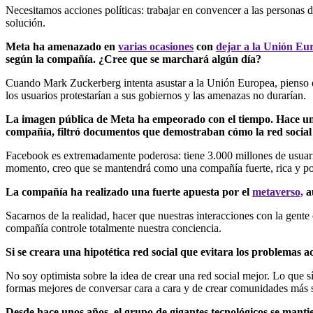
Necesitamos acciones políticas: trabajar en convencer a las personas d
solución.
Meta ha amenazado en
varias ocasiones
con
dejar a la Unión Eur
según la compañía. ¿Cree que se marchará algún día?
Cuando Mark Zuckerberg intenta asustar a la Unión Europea, pienso que
los usuarios protestarían a sus gobiernos y las amenazas no durarían.
La imagen pública de Meta ha empeorado con el tiempo. Hace un
compañía, filtró documentos que demostraban cómo la red social p
Facebook es extremadamente poderosa: tiene 3.000 millones de usuar
momento, creo que se mantendrá como una compañía fuerte, rica y po
La compañía ha realizado una fuerte apuesta por el
metaverso,
au
Sacarnos de la realidad, hacer que nuestras interacciones con la gen
compañía controle totalmente nuestra conciencia.
Si se creara una hipotética red social que evitara los problemas a
No soy optimista sobre la idea de crear una red social mejor. Lo que 
formas mejores de conversar cara a cara y de crear comunidades más 
Desde hace unos años, el grupo de gigantes tecnológicos se mant