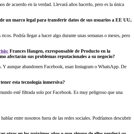
mos de acuerdo en la verdad. Llevará años hacerlo, pero es la única
 de un marco legal para transferir datos de sus usuarios a EE UU,
 ricos. Podría llegar a hacer algo durante unas semanas o meses, pero
isis:
Frances Haugen, exresponsable de Producto en la
Cómo afectarán sus problemas reputacionales a su negocio?
izan. Y aunque abandonen Facebook, usan Instagram o WhatsApp. De
tener esta tecnología inmersiva?
 mundo esté filtrada solo por Facebook. Es muy peligroso que una
hablar entre nosotros fuera de las redes sociales. Podríamos descubrir
r otros en los próximos años o que alguno de ellos perderá su