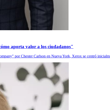
 cómo aporta valor a los ciudadanos"
any" por Chester Carlson en Nueva York, Xerox se centró inicialmen