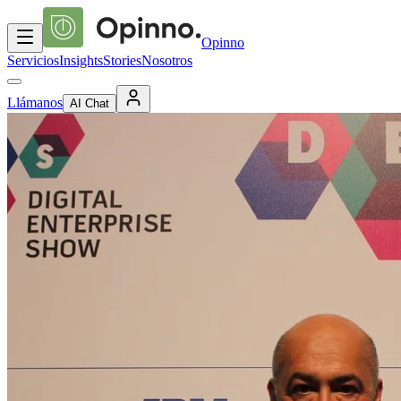
Opinno
Servicios
Insights
Stories
Nosotros
Llámanos
AI Chat