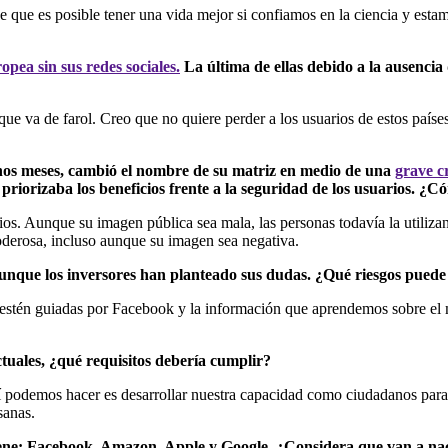
e que es posible tener una vida mejor si confiamos en la ciencia y esta
opea sin sus redes sociales.
La última de ellas debido a la ausencia
 va de farol. Creo que no quiere perder a los usuarios de estos países
os meses, cambió el nombre de su matriz en medio de una
grave cr
riorizaba los beneficios frente a la seguridad de los usuarios. ¿
ios. Aunque su imagen pública sea mala, las personas todavía la util
derosa, incluso aunque su imagen sea negativa.
nque los inversores han planteado sus dudas. ¿Qué riesgos puede 
te estén guiadas por Facebook y la información que aprendemos sobre el
ctuales, ¿qué requisitos debería cumplir?
sí podemos hacer es desarrollar nuestra capacidad como ciudadanos para 
sanas.
iene: Facebook, Amazon, Apple y Google. ¿Considera que van a nace