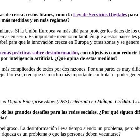
 de cerca a estos titanes, como la
Ley de Servicios Digitales
para m
n más medidas y en más regiones?
milares. Si la Unión Europea va más allá para proteger los datos de los 
as en serio. Es importante mencionar también que a estos países les gu
habrá para que la innovación crezca en Europa y otras zonas y se genere
uenas prácticas sobre desinformación
, con objetivos como reducir 
por inteligencia artificial. ¿Qué opina de estas medidas?
s más complicados de todos por dos razones. Por una parte, es muy difícil
ejo. Por eso, creo que es mucho más importante controlar el poder gener
en el Digital Enterprise Show (DES) celebrado en Málaga.
Crédito
: Cr
de los grandes desafíos para las redes sociales. ¿Por qué siguen di
cia?
 peligroso. La desinformación lleva tiempo siendo un problema, pero a
la riqueza es un problema o que las personas deben vacunarse?