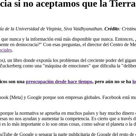
a si no aceptamos que la Tierra 
ía de la Universidad de Virginia, Siva Vaidhyanathan.
Crédito
: Cristi
 que nunca y la información está más disponible que nunca. Entonces,
ente en democracia?" Con esas preguntas, el director del Centro de M
ociales
.
os)
, un libro donde exponía los problemas del creciente poder del giga
Zuckerberg como una "máquina de emociones" que dificulta la "delibera
icos son una
preocupación desde hace tiempo
, pero aún no se ha
l
ebook [Meta] y Google porque son empresas globales. Facebook está mu
, porque la normativa se aprueba en muchos países y hay mucho dinero
esas no nos ayudan y aumentar la competencia. Es cierto que a través
s lo más importante o lo son otras cosas, como salvar el planeta o la 
uTube de Google o separar la parte publicitaria de Google del resto de