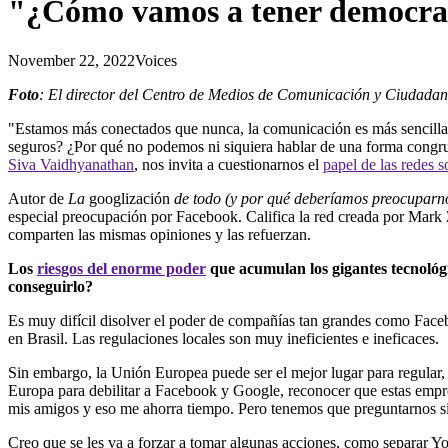
"¿Cómo vamos a tener democraci
November 22, 2022
Voices
Foto
: El director del Centro de Medios de Comunicación y Ciudadan
"Estamos más conectados que nunca, la comunicación es más sencilla
seguros? ¿Por qué no podemos ni siquiera hablar de una forma congru
Siva Vaidhyanathan
, nos invita a cuestionarnos el
papel de las redes s
Autor de
La
googlización
de todo (y por qué deberíamos preocuparn
especial preocupación por Facebook. Califica la red creada por Mark 
comparten las mismas opiniones y las refuerzan.
Los
riesgos del enorme poder
que acumulan los gigantes tecnológ
conseguirlo?
Es muy difícil disolver el poder de compañías tan grandes como Fac
en Brasil. Las regulaciones locales son muy ineficientes e ineficaces.
Sin embargo, la Unión Europea puede ser el mejor lugar para regular
Europa para debilitar a Facebook y Google, reconocer que estas empr
mis amigos y eso me ahorra tiempo. Pero tenemos que preguntarnos si e
Creo que se les va a forzar a tomar algunas acciones, como separar Yo