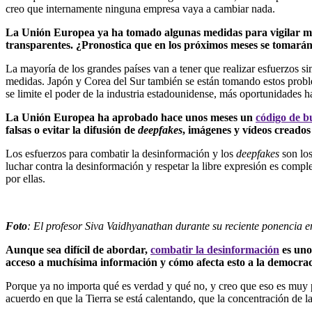
creo que internamente ninguna empresa vaya a cambiar nada.
La Unión Europea ya ha tomado algunas medidas para vigilar más
transparentes. ¿Pronostica que en los próximos meses se tomará
La mayoría de los grandes países van a tener que realizar esfuerzos si
medidas. Japón y Corea del Sur también se están tomando estos problem
se limite el poder de la industria estadounidense, más oportunidades 
La Unión Europea ha aprobado hace unos meses un
código de b
falsas o evitar la difusión de
deepfakes
, imágenes y vídeos creados 
Los esfuerzos para combatir la desinformación y los
deepfakes
son lo
luchar contra la desinformación y respetar la libre expresión es compl
por ellas.
Foto
: El profesor Siva Vaidhyanathan durante su reciente ponencia 
Aunque sea difícil de abordar,
combatir la desinformación
es uno 
acceso a muchísima información y cómo afecta esto a la democra
Porque ya no importa qué es verdad y qué no, y creo que eso es muy
acuerdo en que la Tierra se está calentando, que la concentración de 