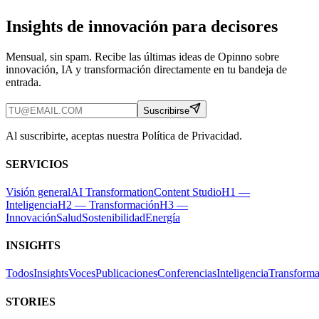
Insights de innovación para decisores
Mensual, sin spam. Recibe las últimas ideas de Opinno sobre
innovación, IA y transformación directamente en tu bandeja de
entrada.
Suscribirse
Al suscribirte, aceptas nuestra Política de Privacidad.
SERVICIOS
Visión general
AI Transformation
Content Studio
H1 —
Inteligencia
H2 — Transformación
H3 —
Innovación
Salud
Sostenibilidad
Energía
INSIGHTS
Todos
Insights
Voces
Publicaciones
Conferencias
Inteligencia
Transforma
STORIES