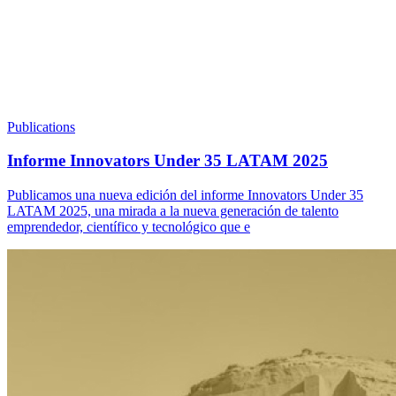
Publications
Informe Innovators Under 35 LATAM 2025
Publicamos una nueva edición del informe Innovators Under 35
LATAM 2025, una mirada a la nueva generación de talento
emprendedor, científico y tecnológico que e