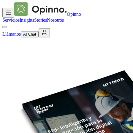
Opinno
Servicios
Insights
Stories
Nosotros
Llámanos
AI Chat