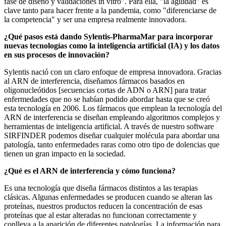
fase de diseño y validaciones in vitro". Para ella, "la agilidad" es
clave tanto para hacer frente a la pandemia, como "diferenciarse de
la competencia" y ser una empresa realmente innovadora.
¿Qué pasos está dando Sylentis-PharmaMar para incorporar
nuevas tecnologías como la inteligencia artificial (IA) y los datos
en sus procesos de innovación?
Sylentis nació con un claro enfoque de empresa innovadora. Gracias
al ARN de interferencia, diseñamos fármacos basados en
oligonucleótidos [secuencias cortas de ADN o ARN] para tratar
enfermedades que no se habían podido abordar hasta que se creó
esta tecnología en 2006. Los fármacos que emplean la tecnología del
ARN de interferencia se diseñan empleando algoritmos complejos y
herramientas de inteligencia artificial. A través de nuestro software
SIRFINDER podemos diseñar cualquier molécula para abordar una
patología, tanto enfermedades raras como otro tipo de dolencias que
tienen un gran impacto en la sociedad.
¿Qué es el ARN de interferencia y cómo funciona?
Es una tecnología que diseña fármacos distintos a las terapias
clásicas. Algunas enfermedades se producen cuando se alteran las
proteínas, nuestros productos reducen la concentración de esas
proteínas que al estar alteradas no funcionan correctamente y
conlleva a la aparición de diferentes patologías. La información para