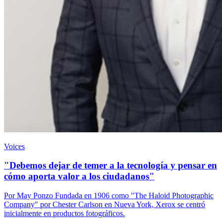
Voices
"Debemos dejar de temer a la tecnología y pensar en
cómo aporta valor a los ciudadanos"
Por May Ponzo Fundada en 1906 como "The Haloid Photographic
Company" por Chester Carlson en Nueva York, Xerox se centró
inicialmente en productos fotográficos.