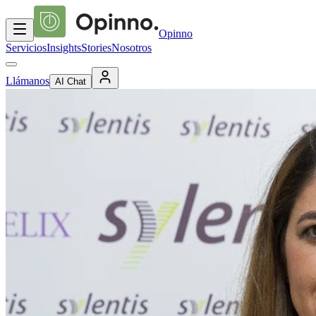
Opinno
Servicios
Insights
Stories
Nosotros
Llámanos
AI Chat