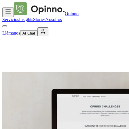
Opinno
Servicios
Insights
Stories
Nosotros
Llámanos
AI Chat