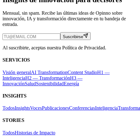
Mensual, sin spam. Recibe las últimas ideas de Opinno sobre
innovación, IA y transformación directamente en tu bandeja de
entrada.
Suscribirse
Al suscribirte, aceptas nuestra Política de Privacidad.
SERVICIOS
Visión general
AI Transformation
Content Studio
H1 —
Inteligencia
H2 — Transformación
H3 —
Innovación
Salud
Sostenibilidad
Energía
INSIGHTS
Todos
Insights
Voces
Publicaciones
Conferencias
Inteligencia
Transforma
STORIES
Todos
Historias de Impacto