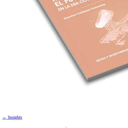
←
Insights