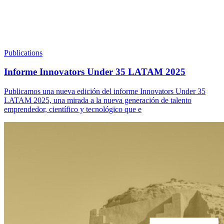
Publications
Informe Innovators Under 35 LATAM 2025
Publicamos una nueva edición del informe Innovators Under 35
LATAM 2025, una mirada a la nueva generación de talento
emprendedor, científico y tecnológico que e