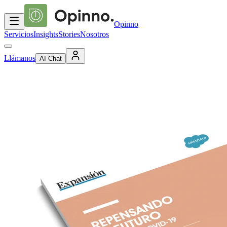
Opinno
Servicios
Insights
Stories
Nosotros
Llámanos
AI Chat