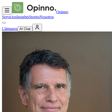
Opinno
Servicios
Insights
Stories
Nosotros
Llámanos
AI Chat