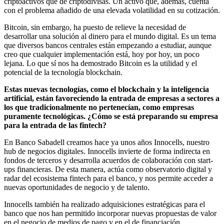
criptoactivos que de criptodivisas. Un activo que, además, cuenta
con el problema añadido de una elevada volatilidad en su cotización.
Bitcoin, sin embargo, ha puesto de relieve la necesidad de
desarrollar una solución al dinero para el mundo digital. Es un tema
que diversos bancos centrales están empezando a estudiar, aunque
creo que cualquier implementación está, hoy por hoy, un poco
lejana. Lo que sí nos ha demostrado Bitcoin es la utilidad y el
potencial de la tecnología blockchain.
Estas nuevas tecnologías, como el blockchain y la inteligencia
artificial, están favoreciendo la entrada de empresas a sectores a
los que tradicionalmente no pertenecían, como empresas
puramente tecnológicas. ¿Cómo se está preparando su empresa
para la entrada de las fintech?
En Banco Sabadell creamos hace ya unos años Innocells, nuestro
hub de negocios digitales. Innocells invierte de forma indirecta en
fondos de terceros y desarrolla acuerdos de colaboración con start-
ups financieras. De esta manera, actúa como observatorio digital y
radar del ecosistema fintech para el banco, y nos permite acceder a
nuevas oportunidades de negocio y de talento.
Innocells también ha realizado adquisiciones estratégicas para el
banco que nos han permitido incorporar nuevas propuestas de valor
en el negocio de medios de pago y en el de financiación.