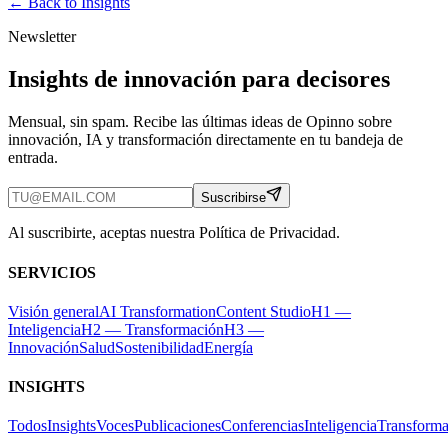
← Back to
Insights
Newsletter
Insights de innovación para decisores
Mensual, sin spam. Recibe las últimas ideas de Opinno sobre
innovación, IA y transformación directamente en tu bandeja de
entrada.
Suscribirse
Al suscribirte, aceptas nuestra Política de Privacidad.
SERVICIOS
Visión general
AI Transformation
Content Studio
H1 —
Inteligencia
H2 — Transformación
H3 —
Innovación
Salud
Sostenibilidad
Energía
INSIGHTS
Todos
Insights
Voces
Publicaciones
Conferencias
Inteligencia
Transforma