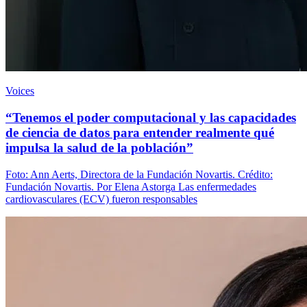
Voices
“Tenemos el poder computacional y las capacidades
de ciencia de datos para entender realmente qué
impulsa la salud de la población”
Foto: Ann Aerts, Directora de la Fundación Novartis. Crédito:
Fundación Novartis. Por Elena Astorga Las enfermedades
cardiovasculares (ECV) fueron responsables