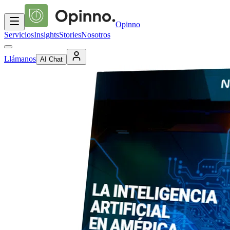
Opinno
Servicios
Insights
Stories
Nosotros
Llámanos
AI Chat