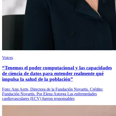
Voices
“Tenemos el poder computacional y las capacidades
de ciencia de datos para entender realmente qué
impulsa la salud de la población”
Foto: Ann Aerts, Directora de la Fundación Novartis. Crédito:
Fundación Novartis. Por Elena Astorga Las enfermedades
cardiovasculares (ECV) fueron responsables