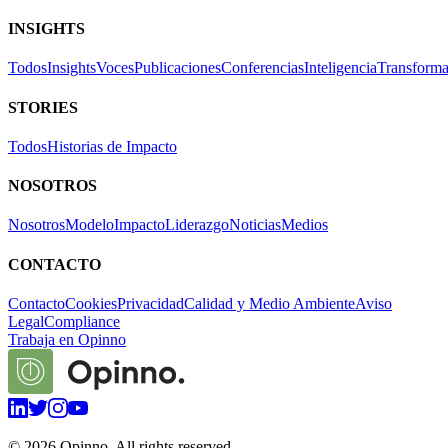
INSIGHTS
Todos
Insights
Voces
Publicaciones
Conferencias
Inteligencia
Transforma
STORIES
Todos
Historias de Impacto
NOSOTROS
Nosotros
Modelo
Impacto
Liderazgo
Noticias
Medios
CONTACTO
Contacto
Cookies
Privacidad
Calidad y Medio Ambiente
Aviso
Legal
Compliance
Trabaja en Opinno
©
2026
Opinno. All rights reserved.