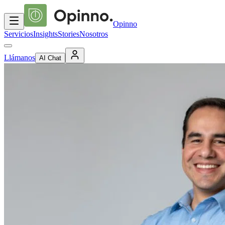
Opinno
Servicios
Insights
Stories
Nosotros
Llámanos
AI Chat