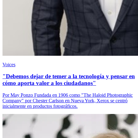
Voices
"Debemos dejar de temer a la tecnología y pensar en
cómo aporta valor a los ciudadanos"
Por May Ponzo Fundada en 1906 como "The Haloid Photographic
Company" por Chester Carlson en Nueva York, Xerox se centró
inicialmente en productos fotográficos.